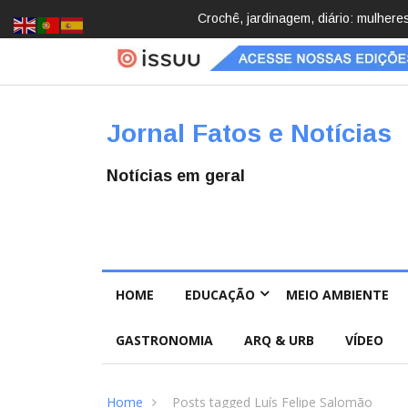
stão redescobrindo hobbies para desacelerar
Brasil registra 84,2 mil
Pública
Jornal Fatos e Notícias
Notícias em geral
HOME
EDUCAÇÃO
MEIO AMBIENTE
GASTRONOMIA
ARQ & URB
VÍDEO
Home
Posts tagged Luís Felipe Salomão