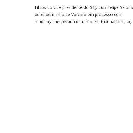
Filhos do vice-presidente do STJ, Luís Felipe Salom
defendem irmã de Vorcaro em processo com
mudança inesperada de rumo em tribunal Uma aç
em tramitação no Superior Tribunal de Justiça (STJ)
tem chamado a atenção de juristas por apresentar
uma movimentação processual considerada
incomum.