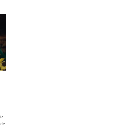
iz
 de