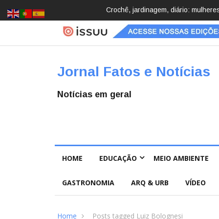
cobrindo hobbies para desacelerar
Brasil registra 84,2 mil desaparec
Pública
Jornal Fatos e Notícias
Notícias em geral
HOME
EDUCAÇÃO
MEIO AMBIENTE
GASTRONOMIA
ARQ & URB
VÍDEO
Home
Posts tagged Luiz Bolognesi