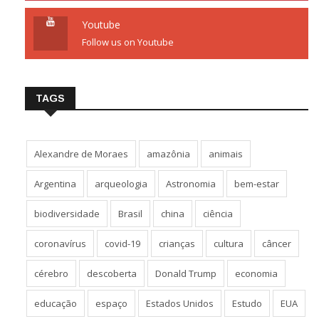
Youtube
Follow us on Youtube
TAGS
Alexandre de Moraes
amazônia
animais
Argentina
arqueologia
Astronomia
bem-estar
biodiversidade
Brasil
china
ciência
coronavírus
covid-19
crianças
cultura
câncer
cérebro
descoberta
Donald Trump
economia
educação
espaço
Estados Unidos
Estudo
EUA