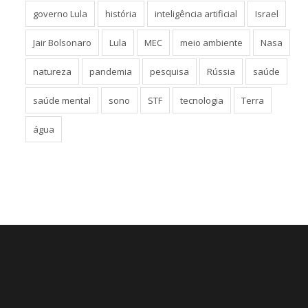
governo Lula
história
inteligência artificial
Israel
Jair Bolsonaro
Lula
MEC
meio ambiente
Nasa
natureza
pandemia
pesquisa
Rússia
saúde
saúde mental
sono
STF
tecnologia
Terra
água