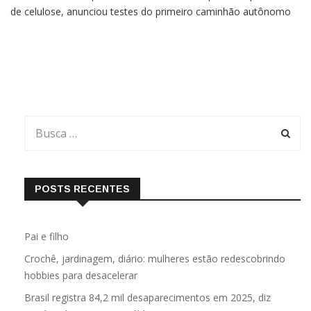
real Por Vitoria Lopes Gomez A Suzano, empresa de produtora
de celulose, anunciou testes do primeiro caminhão autônomo
elétrico da América Latina em operações portuárias no Brasil. A
expectativa é apresentar e colocar o veículo em
POSTS RECENTES
Pai e filho
Crochê, jardinagem, diário: mulheres estão redescobrindo
hobbies para desacelerar