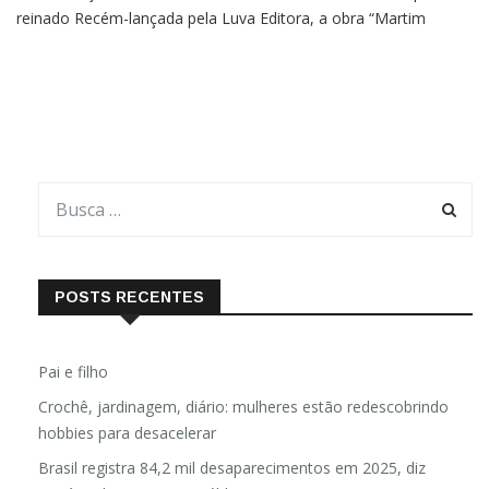
mescla ficção com fatos históricos ocorridos durante o primeiro
reinado Recém-lançada pela Luva Editora, a obra “Martim
Lafayette e o *Contra-Tempo”, da escritora brasileira Mandi
Castro, trata-se de um romance histórico
POSTS RECENTES
Pai e filho
Crochê, jardinagem, diário: mulheres estão redescobrindo
hobbies para desacelerar