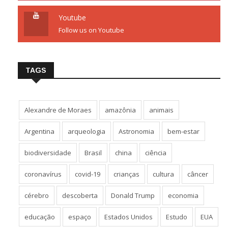
Youtube
Follow us on Youtube
TAGS
Alexandre de Moraes
amazônia
animais
Argentina
arqueologia
Astronomia
bem-estar
biodiversidade
Brasil
china
ciência
coronavírus
covid-19
crianças
cultura
câncer
cérebro
descoberta
Donald Trump
economia
educação
espaço
Estados Unidos
Estudo
EUA