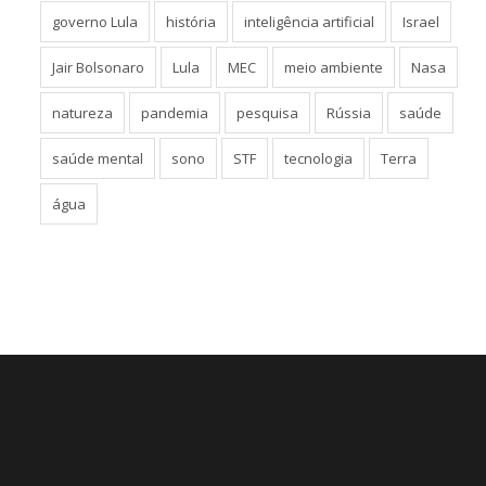
governo Lula
história
inteligência artificial
Israel
Jair Bolsonaro
Lula
MEC
meio ambiente
Nasa
natureza
pandemia
pesquisa
Rússia
saúde
saúde mental
sono
STF
tecnologia
Terra
água