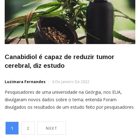
Canabidiol é capaz de reduzir tumor
cerebral, diz estudo
Luzimara Fernandes
6 De Janeiro De 2022
Pesquisadores de uma universidade na Geórgia, nos EUA,
divulgaram novos dados sobre o tema; entenda Foram
divulgados os resultados de um estudo feito por pesquisadores
da Faculdade de Medicina da Augusta University, na Geórgia,
nos Estados Unidos, a respeito do canabidiol (CBD). De acordo
1
2
NEXT
com o estudo, a substância — que é um dos princípios […]