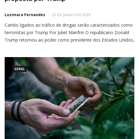
Luzimara Fernandes
22 De Janeiro De 2025
Cartéis ligados ao tráfico de drogas serão caracterizados como
terroristas por Trump Por Juliet Manfrin O republicano Donald
Trump retornou ao poder como presidente dos Estados Unidos,
nesta segunda-feira (20), em guerra contra organizações
criminosas e ao terrorismo. Logo após a posse, ele assinou
uma ordem executiva na qual classifica cartéis de drogas, sem
especificar
GERAL