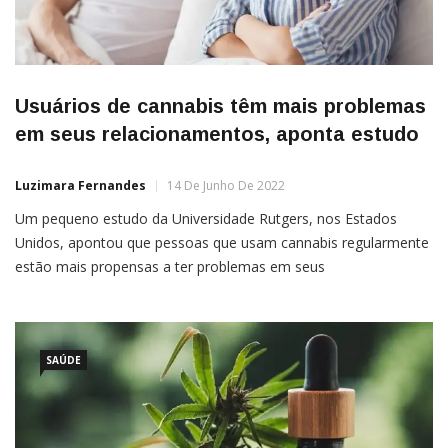
Usuários de cannabis têm mais problemas
em seus relacionamentos, aponta estudo
Luzimara Fernandes
14 De Junho De 2022
Um pequeno estudo da Universidade Rutgers, nos Estados
Unidos, apontou que pessoas que usam cannabis regularmente
estão mais propensas a ter problemas em seus
relacionamentos amorosos. Segundo o estudo, os usuários da
planta têm mais dificuldade de encarar questões que podem
levar a brigas com seus parceiros.A pesquisa, que foi publicada
na revista Drug and Alcohol […]
SAÚDE