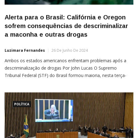
Alerta para o Brasil: Califórnia e Oregon
sofrem consequências de descriminalizar
a maconha e outras drogas
Luzimara Fernandes
26 De Junho De 2024
Ambos os estados americanos enfrentam problemas após a
descriminalização de drogas Por John Lucas O Supremo
Tribunal Federal (STF) do Brasil formou maioria, nesta terça-
feira (25), para descriminalizar o porte de maconha para uso
pessoal. A ação acendeu um alerta vermelho para as possíveis
consequências dessa medida. Olhando para os Estados Unidos,
especificamente para os
POLÍTICA