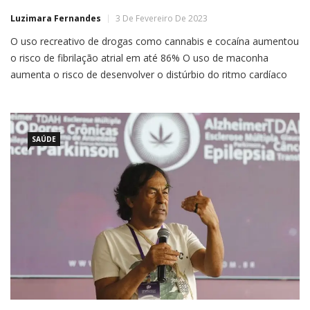
Luzimara Fernandes
3 De Fevereiro De 2023
O uso recreativo de drogas como cannabis e cocaína aumentou
o risco de fibrilação atrial em até 86% O uso de maconha
aumenta o risco de desenvolver o distúrbio do ritmo cardíaco
fibrilação atrial, sugere um novo estudo da Universidade da
Califórnia, nos Estados Unidos. Outras drogas como
metanfetamina, cocaína e opiáceos também podem
diretamente […]
SAÚDE