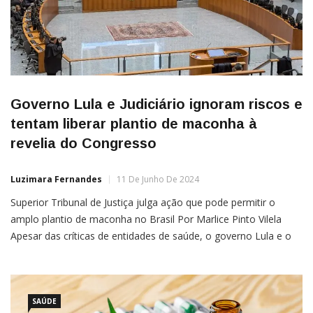
Governo Lula e Judiciário ignoram riscos e
tentam liberar plantio de maconha à
revelia do Congresso
Luzimara Fernandes
11 De Junho De 2024
Superior Tribunal de Justiça julga ação que pode permitir o
amplo plantio de maconha no Brasil Por Marlice Pinto Vilela
Apesar das críticas de entidades de saúde, o governo Lula e o
Judiciário têm avançado em iniciativas para legalizar o plantio de
maconha (Cannabis sativa) no Brasil. Um grupo de trabalho do
Conselho Nacional de […]
SAÚDE