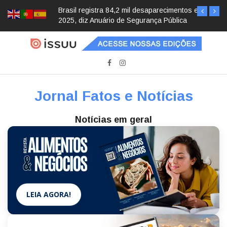
Brasil registra 84,2 mil desaparecimentos em
2025, diz Anuário de Segurança Pública
Jornal Fatos e Notícias
Notícias em geral
LEIA AGORA!