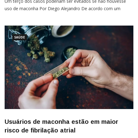
Um terço dos casos poderiam ser evitados se não houvesse
uso de maconha Por Diego Alejandro De acordo com um
estudo feito por pesquisadores do National Institutes of Health
(NIH) da Dinamarca e publicado na revista Psychological
Medicine, usuários frequentes de maconha são mais propensos
a […]
SAÚDE
Usuários de maconha estão em maior
risco de fibrilação atrial