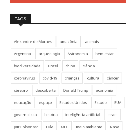
TAGS
Alexandre de Moraes
amazônia
animais
Argentina
arqueologia
Astronomia
bem-estar
biodiversidade
Brasil
china
ciência
coronavírus
covid-19
crianças
cultura
câncer
cérebro
descoberta
Donald Trump
economia
educação
espaço
Estados Unidos
Estudo
EUA
governo Lula
história
inteligência artificial
Israel
Jair Bolsonaro
Lula
MEC
meio ambiente
Nasa