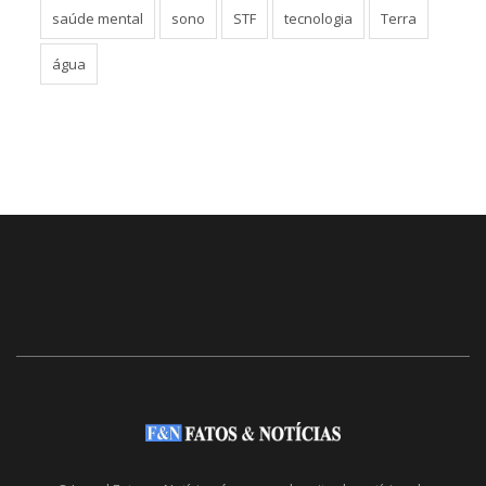
saúde mental
sono
STF
tecnologia
Terra
água