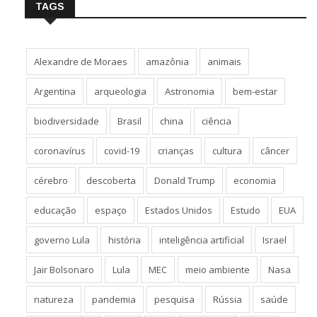
TAGS
Alexandre de Moraes
amazônia
animais
Argentina
arqueologia
Astronomia
bem-estar
biodiversidade
Brasil
china
ciência
coronavírus
covid-19
crianças
cultura
câncer
cérebro
descoberta
Donald Trump
economia
educação
espaço
Estados Unidos
Estudo
EUA
governo Lula
história
inteligência artificial
Israel
Jair Bolsonaro
Lula
MEC
meio ambiente
Nasa
natureza
pandemia
pesquisa
Rússia
saúde