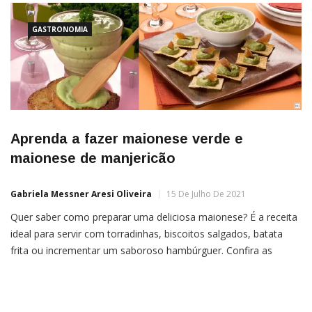
GASTRONOMIA
Aprenda a fazer maionese verde e
maionese de manjericão
Gabriela Messner Aresi Oliveira
15 De Julho De 2021
Quer saber como preparar uma deliciosa maionese? É a receita
ideal para servir com torradinhas, biscoitos salgados, batata
frita ou incrementar um saboroso hambúrguer. Confira as
receitas práticas de maionese verde e maionese de manjericão
e faça para degustar com toda a família! Maionese verde