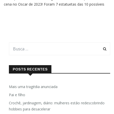
cena no Oscar de 2023! Foram 7 estatuetas das 10 possíveis
(eram 11 nomeações, mas duas na categoria de Melhor Atriz
Coadjuvante). Vamos à lista completa da noite! Melhor Filme
Nada de Novo no
POSTS RECENTES
Mais uma tragédia anunciada
Pai e filho
Crochê, jardinagem, diário: mulheres estão redescobrindo
hobbies para desacelerar