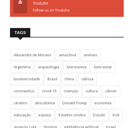
Youtube
Follow us on Youtube
TAGS
Alexandre de Moraes
amazônia
animais
Argentina
arqueologia
Astronomia
bem-estar
biodiversidade
Brasil
china
ciência
coronavírus
covid-19
crianças
cultura
câncer
cérebro
descoberta
Donald Trump
economia
educação
espaço
Estados Unidos
Estudo
EUA
governo Lula
história
inteligência artificial
Israel