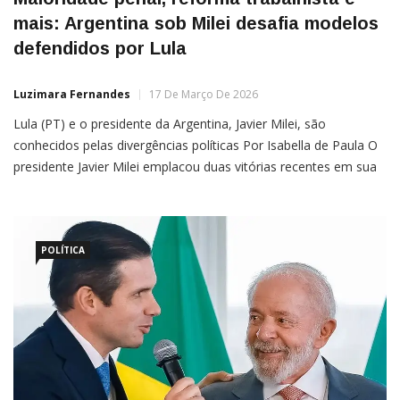
mais: Argentina sob Milei desafia modelos
defendidos por Lula
Luzimara Fernandes
17 De Março De 2026
Lula (PT) e o presidente da Argentina, Javier Milei, são
conhecidos pelas divergências políticas Por Isabella de Paula O
presidente Javier Milei emplacou duas vitórias recentes em sua
agenda de reformas estruturais na Argentina. Uma delas, a
trabalhista, busca flexibilizar as relações de trabalho e se
adequar às novas demandas da era digital, enquanto a […]
POLÍTICA