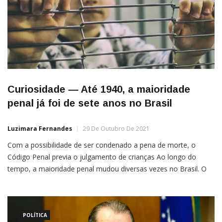
Curiosidade — Até 1940, a maioridade
penal já foi de sete anos no Brasil
Luzimara Fernandes
29 De Outubro De 2021
Com a possibilidade de ser condenado a pena de morte, o
Código Penal previa o julgamento de crianças Ao longo do
tempo, a maioridade penal mudou diversas vezes no Brasil. O
primeiro Código Penal, de 1830, por exemplo, estabelecia a
idade de 14 anos para que alguém fosse julgado. Já o menor de
14 anos […]
POLÍTICA