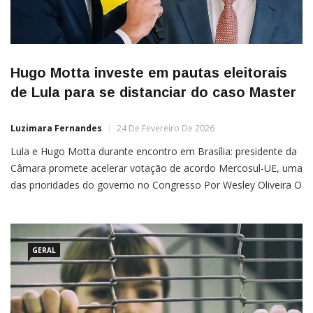
Hugo Motta investe em pautas eleitorais
de Lula para se distanciar do caso Master
Luzimara Fernandes
24 De Fevereiro De 2026
Lula e Hugo Motta durante encontro em Brasília: presidente da
Câmara promete acelerar votação de acordo Mercosul-UE, uma
das prioridades do governo no Congresso Por Wesley Oliveira O
presidente da Câmara, Hugo Motta (Republicanos-PB),
pretende acelerar a tramitação de pautas consideradas
estratégicas para o governo de Luiz Inácio Lula da Silva (PT),
nas próximas semanas,
GERAL