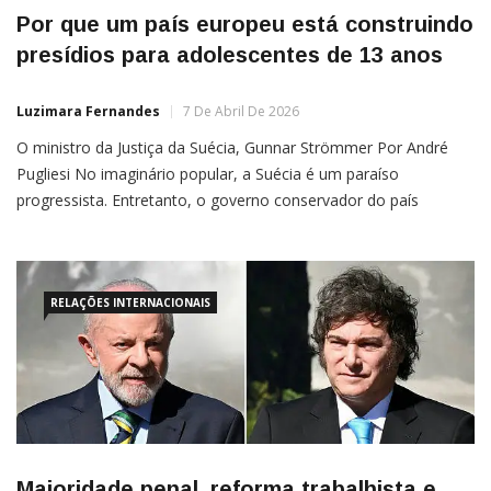
Por que um país europeu está construindo
presídios para adolescentes de 13 anos
Luzimara Fernandes
7 De Abril De 2026
O ministro da Justiça da Suécia, Gunnar Strömmer Por André
Pugliesi No imaginário popular, a Suécia é um paraíso
progressista. Entretanto, o governo conservador do país
europeu está colocando em prática um plano que pretende
reformar e endurecer a legislação penal para adolescentes.
Entre as medidas, está a preparação de presídios para maiores
de 13 […]
RELAÇÕES INTERNACIONAIS
Maioridade penal, reforma trabalhista e