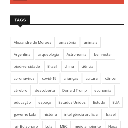
TAGS
Alexandre de Moraes
amazônia
animais
Argentina
arqueologia
Astronomia
bem-estar
biodiversidade
Brasil
china
ciência
coronavírus
covid-19
crianças
cultura
câncer
cérebro
descoberta
Donald Trump
economia
educação
espaço
Estados Unidos
Estudo
EUA
governo Lula
história
inteligência artificial
Israel
Jair Bolsonaro
Lula
MEC
meio ambiente
Nasa