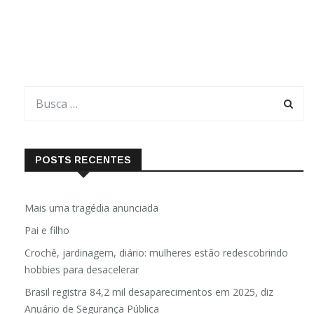
resultar no aumento da criminalidade. Toffoli fez a avaliação ao
comentar os resultados de uma pesquisa do […]
POSTS RECENTES
Mais uma tragédia anunciada
Pai e filho
Crochê, jardinagem, diário: mulheres estão redescobrindo
hobbies para desacelerar
Brasil registra 84,2 mil desaparecimentos em 2025, diz
Anuário de Segurança Pública