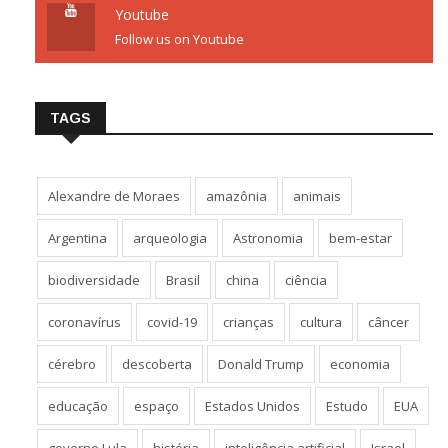
Youtube
Follow us on Youtube
TAGS
Alexandre de Moraes
amazônia
animais
Argentina
arqueologia
Astronomia
bem-estar
biodiversidade
Brasil
china
ciência
coronavírus
covid-19
crianças
cultura
câncer
cérebro
descoberta
Donald Trump
economia
educação
espaço
Estados Unidos
Estudo
EUA