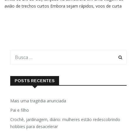
avião de trechos curtos Embora sejam rápidos, voos de curta
distância, como a ponte aérea entre São Paulo e Rio de Janeiro,
emitem uma grande quantidade de CO₂, que chega a ser o
POSTS RECENTES
Mais uma tragédia anunciada
Pai e filho
Crochê, jardinagem, diário: mulheres estão redescobrindo
hobbies para desacelerar