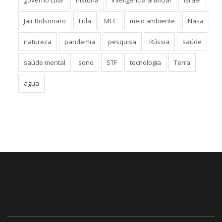
governo Lula
história
inteligência artificial
Israel
Jair Bolsonaro
Lula
MEC
meio ambiente
Nasa
natureza
pandemia
pesquisa
Rússia
saúde
saúde mental
sono
STF
tecnologia
Terra
água