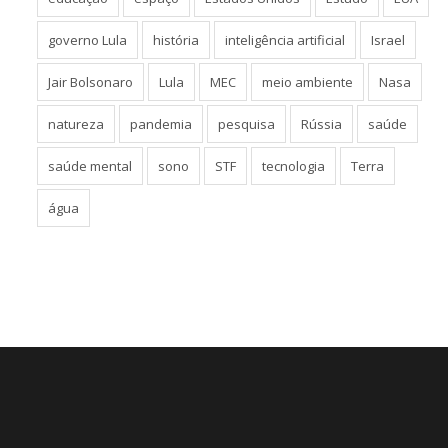
governo Lula
história
inteligência artificial
Israel
Jair Bolsonaro
Lula
MEC
meio ambiente
Nasa
natureza
pandemia
pesquisa
Rússia
saúde
saúde mental
sono
STF
tecnologia
Terra
água