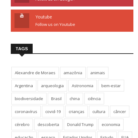
Youtube
Follow us on Youtube
TAGS
Alexandre de Moraes
amazônia
animais
Argentina
arqueologia
Astronomia
bem-estar
biodiversidade
Brasil
china
ciência
coronavírus
covid-19
crianças
cultura
câncer
cérebro
descoberta
Donald Trump
economia
educação
espaço
Estados Unidos
Estudo
EUA