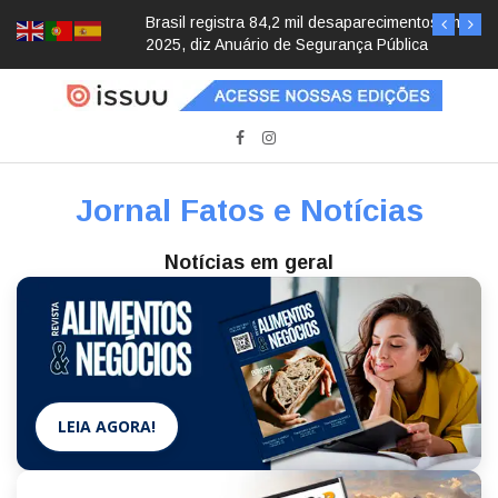
Brasil registra 84,2 mil desaparecimentos em
2025, diz Anuário de Segurança Pública
Jornal Fatos e Notícias
Notícias em geral
LEIA AGORA!