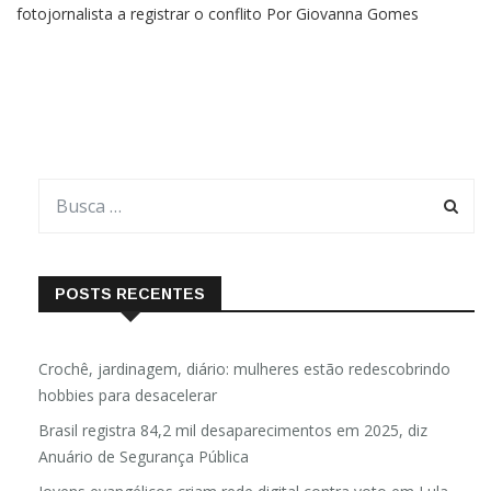
fotojornalista a registrar o conflito Por Giovanna Gomes
Enquanto a maioria das crianças tentava escapar dos horrores
da guerra, um garoto franzino com uma câmera pendurada no
pescoço
POSTS RECENTES
Crochê, jardinagem, diário: mulheres estão redescobrindo
hobbies para desacelerar
Brasil registra 84,2 mil desaparecimentos em 2025, diz
Anuário de Segurança Pública