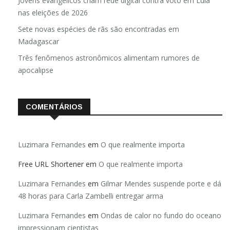
Jovens evangélicos criam rede digital contra voto em Lula
nas eleições de 2026
Sete novas espécies de rãs são encontradas em
Madagascar
Três fenômenos astronômicos alimentam rumores de
apocalipse
COMENTÁRIOS
Luzimara Fernandes
em
O que realmente importa
Free URL Shortener
em
O que realmente importa
Luzimara Fernandes
em
Gilmar Mendes suspende porte e dá
48 horas para Carla Zambelli entregar arma
Luzimara Fernandes
em
Ondas de calor no fundo do oceano
impressionam cientistas