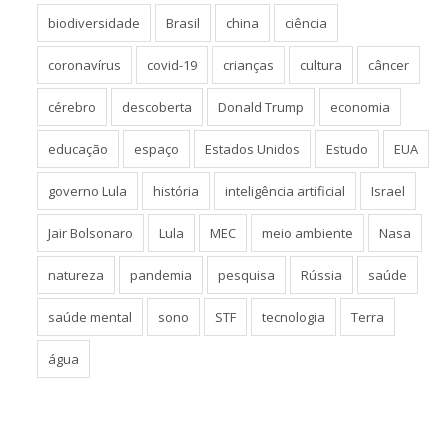
biodiversidade
Brasil
china
ciência
coronavírus
covid-19
crianças
cultura
câncer
cérebro
descoberta
Donald Trump
economia
educação
espaço
Estados Unidos
Estudo
EUA
governo Lula
história
inteligência artificial
Israel
Jair Bolsonaro
Lula
MEC
meio ambiente
Nasa
natureza
pandemia
pesquisa
Rússia
saúde
saúde mental
sono
STF
tecnologia
Terra
água