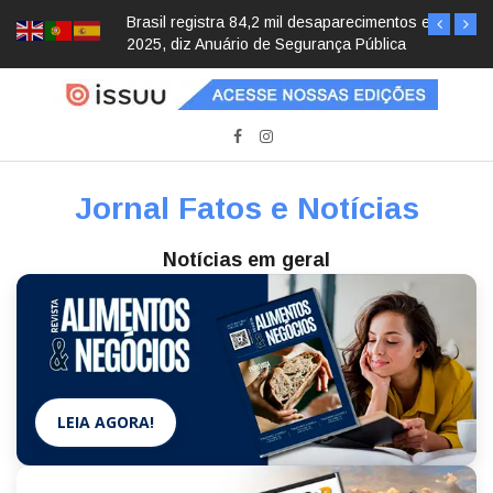
Brasil registra 84,2 mil desaparecimentos em
2025, diz Anuário de Segurança Pública
Jornal Fatos e Notícias
Notícias em geral
LEIA AGORA!