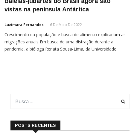
Baleias-jubartes do Brasil agora são
vistas na península Antártica
Luzimara Fernandes
6 De Maio De 2022
Crescimento da população e busca de alimento explicariam as
migrações anuais Em busca de uma distração durante a
pandemia, a bióloga Renata Sousa-Lima, da Universidade
Federal do Rio Grande do Norte (UFRN), entrou no Happywhale,
um site de imagens de mamíferos marinhos do mundo inteiro,
cada um identificado pelas manchas de suas nadadeiras
caudais. Ali […]
POSTS RECENTES