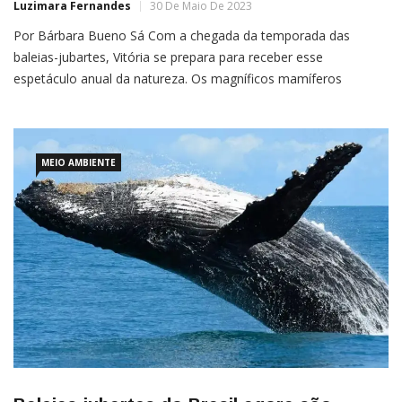
Luzimara Fernandes
30 De Maio De 2023
Por Bárbara Bueno Sá Com a chegada da temporada das
baleias-jubartes, Vitória se prepara para receber esse
espetáculo anual da natureza. Os magníficos mamíferos
marinhos, conhecidos por seus saltos impressionantes e seus
sons envolventes, já foram avistados neste ano e estão
prontos para encantar os visitantes e proporcionar uma
experiência única aos amantes da vida […]
MEIO AMBIENTE