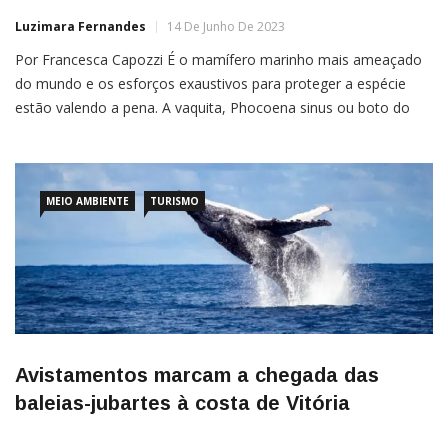
Luzimara Fernandes
14 De Junho De 2023
Por Francesca Capozzi É o mamífero marinho mais ameaçado
do mundo e os esforços exaustivos para proteger a espécie
estão valendo a pena. A vaquita, Phocoena sinus ou boto do
Golfo do México ainda está conosco e as notícias são nada
menos que incríveis. Um estudo científico mostrou no ano
passado que poderíamos salvar os últimos 10 espécimes […]
MEIO AMBIENTE
TURISMO
Avistamentos marcam a chegada das
baleias-jubartes à costa de Vitória