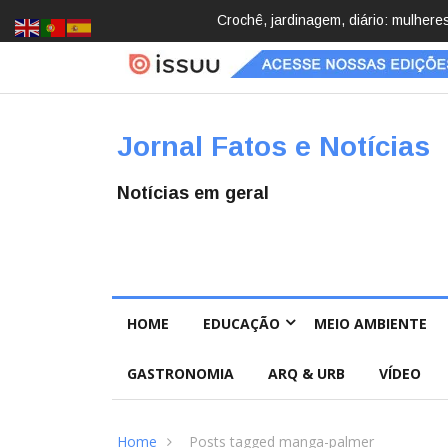
cobrindo hobbies para desacelerar
Brasil registra 84,2 mil desaparec
Pública
Jornal Fatos e Notícias
Notícias em geral
HOME
EDUCAÇÃO
MEIO AMBIENTE
GASTRONOMIA
ARQ & URB
VÍDEO
Home
Posts tagged manga-palmer