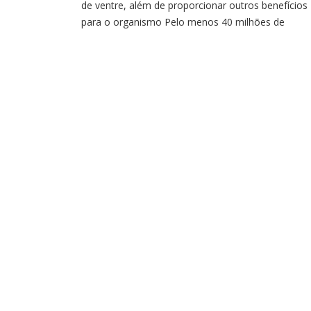
de ventre, além de proporcionar outros benefícios
para o organismo Pelo menos 40 milhões de
brasileiros sofrem com a prisão de ventre, aponta
uma pesquisa realizada pela Federação Brasileira 
Gastroenterologia. Dores, inchaço e desconforto 