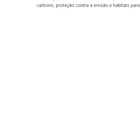
carbono, proteção contra a erosão e habitats para
espécies Uma descoberta científica divulgada na
última quarta-feira (20) revela a existência de
manguezais de água doce na costa brasileira. O
achado