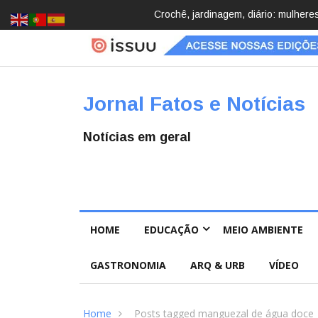
cobrindo hobbies para desacelerar
Brasil registra 84,2 mil desaparec
Pública
Jornal Fatos e Notícias
Notícias em geral
HOME
EDUCAÇÃO
MEIO AMBIENTE
GASTRONOMIA
ARQ & URB
VÍDEO
Home
Posts tagged manguezal de água doce