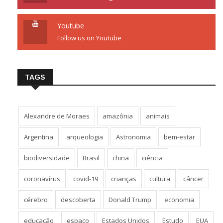
Follow us on Google+
Youtube
Follow us on Youtube
TAGS
Alexandre de Moraes
amazônia
animais
Argentina
arqueologia
Astronomia
bem-estar
biodiversidade
Brasil
china
ciência
coronavírus
covid-19
crianças
cultura
câncer
cérebro
descoberta
Donald Trump
economia