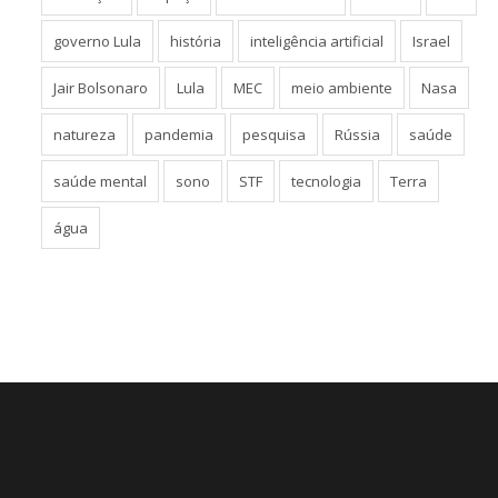
educação
espaço
Estados Unidos
Estudo
EUA
governo Lula
história
inteligência artificial
Israel
Jair Bolsonaro
Lula
MEC
meio ambiente
Nasa
natureza
pandemia
pesquisa
Rússia
saúde
saúde mental
sono
STF
tecnologia
Terra
água