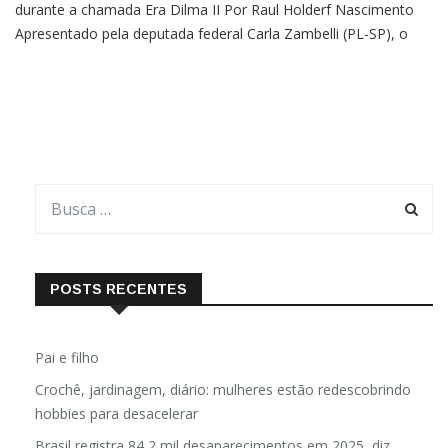
Movimentação bate recorde de assinaturas, até então só visto
durante a chamada Era Dilma II Por Raul Holderf Nascimento
Apresentado pela deputada federal Carla Zambelli (PL-SP), o
pedido de impeachment de Lula já foi assinado por ao menos
140 deputados. O documento foi protocolado nesta
POSTS RECENTES
Pai e filho
Crochê, jardinagem, diário: mulheres estão redescobrindo
hobbies para desacelerar