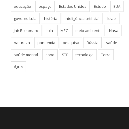
educação
espaço
Estados Unidos
Estudo
EUA
governo Lula
história
inteligência artificial
Israel
Jair Bolsonaro
Lula
MEC
meio ambiente
Nasa
natureza
pandemia
pesquisa
Rússia
saúde
saúde mental
sono
STF
tecnologia
Terra
água