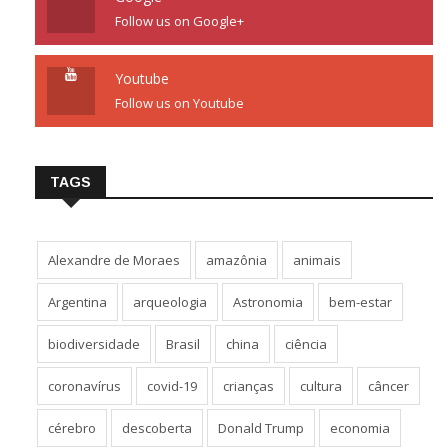
Follow us on Google+
Youtube
Follow us on Youtube
TAGS
Alexandre de Moraes
amazônia
animais
Argentina
arqueologia
Astronomia
bem-estar
biodiversidade
Brasil
china
ciência
coronavírus
covid-19
crianças
cultura
câncer
cérebro
descoberta
Donald Trump
economia