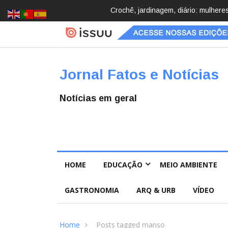
o redescobrindo hobbies para desacelerar
Brasil registra 84,2 mil de
Pública
Jornal Fatos e Notícias
Notícias em geral
HOME
EDUCAÇÃO
MEIO AMBIENTE
GASTRONOMIA
ARQ & URB
VÍDEO
Home
Posts tagged manso