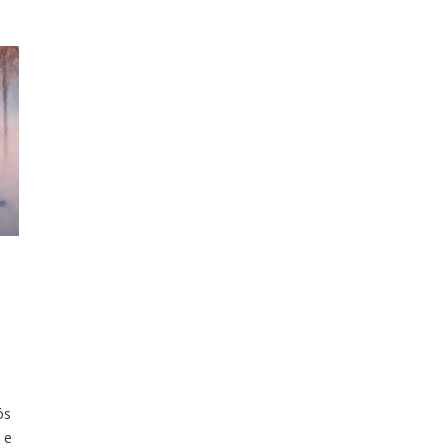
ós
 e