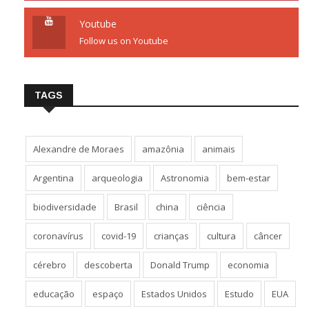
Youtube
Follow us on Youtube
TAGS
Alexandre de Moraes
amazônia
animais
Argentina
arqueologia
Astronomia
bem-estar
biodiversidade
Brasil
china
ciência
coronavírus
covid-19
crianças
cultura
câncer
cérebro
descoberta
Donald Trump
economia
educação
espaço
Estados Unidos
Estudo
EUA