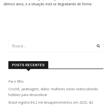
um aumento da perseguição religiosa por parte da China nos
últimos anos, e a situação está se degradando de forma
acelerada, alerta entidade que se dedica a monitorar a
opressão das autoridades comunistas contra os cristãos
chineses.A
POSTS RECENTES
Pai e filho
Crochê, jardinagem, diário: mulheres estão redescobrindo
hobbies para desacelerar