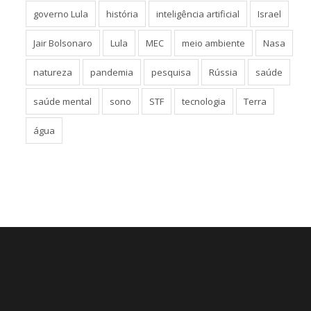
governo Lula
história
inteligência artificial
Israel
Jair Bolsonaro
Lula
MEC
meio ambiente
Nasa
natureza
pandemia
pesquisa
Rússia
saúde
saúde mental
sono
STF
tecnologia
Terra
água