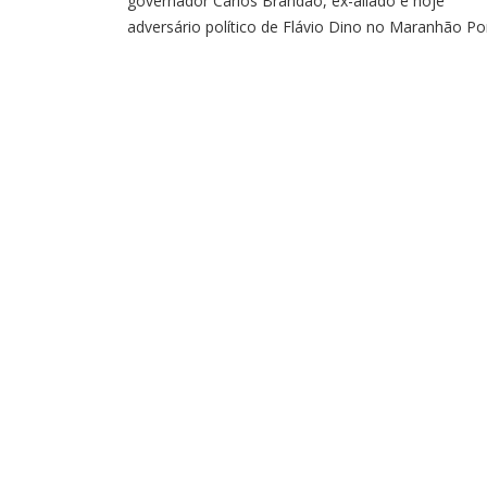
governador Carlos Brandão, ex-aliado e hoje
adversário político de Flávio Dino no Maranhão Po
Renan Ramalho Desde que Flávio Dino tomou pos
como ministro do Supremo Tribunal Federal (STF),
em fevereiro de 2024, um grupo político fiel a ele