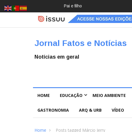
Pai e filho
Crochê,
jardinage
m, diário:
mulheres
estão
redescob
Jornal Fatos e Notícias
rindo
hobbies
para
Notícias em geral
desacele
rar
HOME
EDUCAÇÃO
MEIO AMBIENTE
GASTRONOMIA
ARQ & URB
VÍDEO
Home
Posts tagged Márcio Jerry