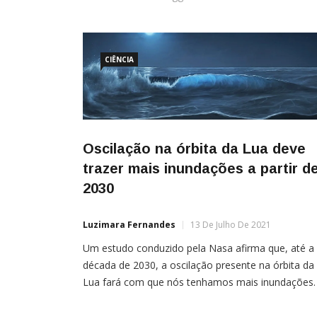
CIÊNCIA
Oscilação na órbita da Lua deve
trazer mais inundações a partir d
2030
Luzimara Fernandes
13 De Julho De 2021
Um estudo conduzido pela Nasa afirma que, até a
década de 2030, a oscilação presente na órbita da
Lua fará com que nós tenhamos mais inundações.
pesquisa tem relação com os prováveis efeitos do
aquecimento global nos próximos anos e foi