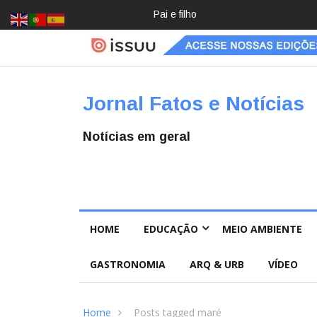
Pai e filho
Crochê,
jardinage
m, diário:
mulheres
estão
redescob
Jornal Fatos e Notícias
rindo
hobbies
para
Notícias em geral
desacele
rar
HOME
EDUCAÇÃO
MEIO AMBIENTE
GASTRONOMIA
ARQ & URB
VÍDEO
Home
Posts tagged maré