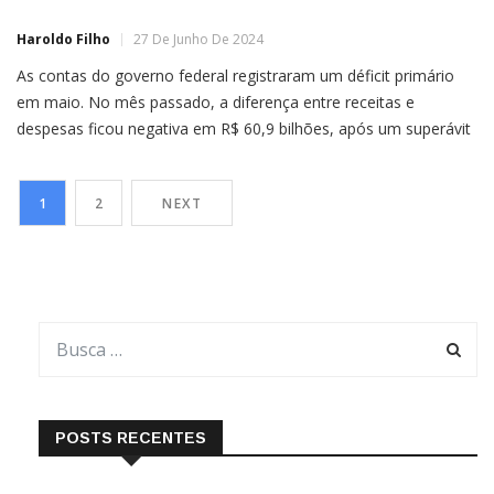
Haroldo Filho
27 De Junho De 2024
As contas do governo federal registraram um déficit primário
em maio. No mês passado, a diferença entre receitas e
despesas ficou negativa em R$ 60,9 bilhões, após um superávit
de R$ 11 bilhões em abril. O saldo, que inclui as contas do
Tesouro Nacional, Previdência Social e Banco Central, foi o pior
1
2
NEXT
desempenho em termos […]
POSTS RECENTES