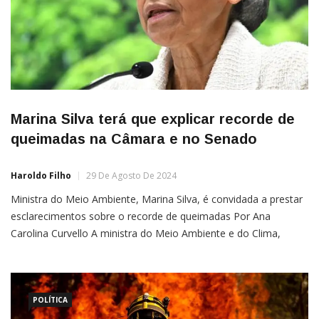
Marina Silva terá que explicar recorde de
queimadas na Câmara e no Senado
Haroldo Filho
29 De Agosto De 2024
Ministra do Meio Ambiente, Marina Silva, é convidada a prestar
esclarecimentos sobre o recorde de queimadas Por Ana
Carolina Curvello A ministra do Meio Ambiente e do Clima,
Marina Silva, deverá prestar esclarecimentos sobre o recorde de
queimadas no Brasil nas comissões de Meio Ambiente do
Senado e da Câmara dos Deputados.Ambas comissões
aprovaram nesta […]
POLÍTICA