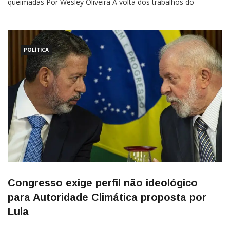
queimadas Por Wesley Oliveira A volta dos trabalhos do
Congresso após o primeiro turno das eleições municipais, em 6
de outubro, será marcada por uma ofensiva da Frente
Parlamentar Agropecuária (FPA) para evitar que produtores
rurais sejam afetados pelo […]
POLÍTICA
Congresso exige perfil não ideológico
para Autoridade Climática proposta por
Lula