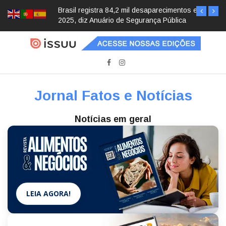
Brasil registra 84,2 mil desaparecimentos em
2025, diz Anuário de Segurança Pública
Jornal Fatos e Notícias
Notícias em geral
LEIA AGORA!