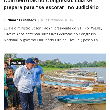
Com derrotas no Congresso, Lula se
prepara para “se escorar” no Judiciário
Luzimara Fernandes
8 De Dezembro De 2025
Lula e o ministro Edson Fachin, presidente do STF Por Wesley
Oliveira Após enfrentar sucessivas derrotas no Congresso
Nacional, o governo Luiz Inácio Lula da Silva (PT) passou a
considerar o Supremo Tribunal Federal (STF) como principal
rota de escape para tentar reverter perdas na pauta da
segurança e em outras áreas sensíveis. Nas últimas […]
POLÍTICA