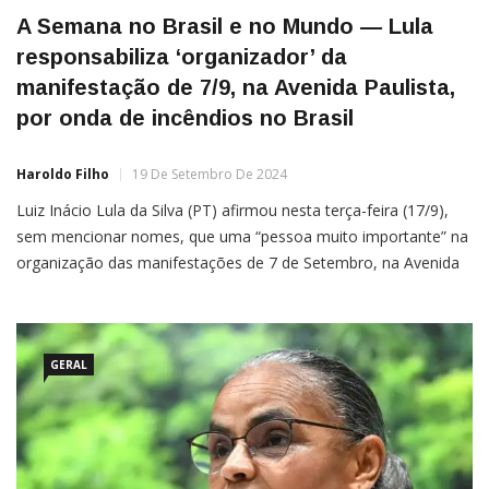
A Semana no Brasil e no Mundo — Lula
responsabiliza ‘organizador’ da
manifestação de 7/9, na Avenida Paulista,
por onda de incêndios no Brasil
Haroldo Filho
19 De Setembro De 2024
Luiz Inácio Lula da Silva (PT) afirmou nesta terça-feira (17/9),
sem mencionar nomes, que uma “pessoa muito importante” na
organização das manifestações de 7 de Setembro, na Avenida
Paulista, utilizou expressões como “vamos botar fogo no Brasil”
e “o Brasil vai pegar fogo”. A declaração foi feita durante a
abertura de uma reunião no Palácio […]
GERAL