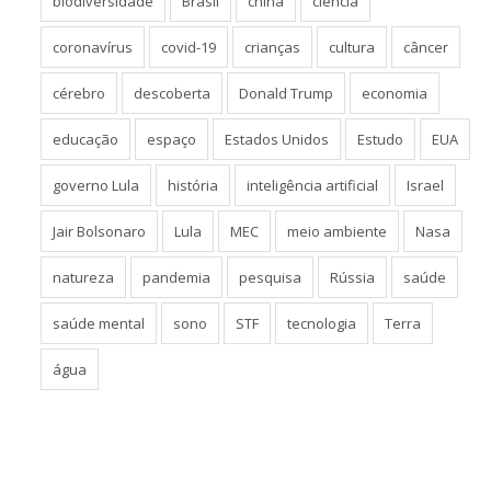
biodiversidade
Brasil
china
ciência
coronavírus
covid-19
crianças
cultura
câncer
cérebro
descoberta
Donald Trump
economia
educação
espaço
Estados Unidos
Estudo
EUA
governo Lula
história
inteligência artificial
Israel
Jair Bolsonaro
Lula
MEC
meio ambiente
Nasa
natureza
pandemia
pesquisa
Rússia
saúde
saúde mental
sono
STF
tecnologia
Terra
água