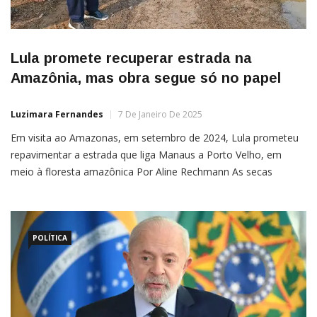
Lula promete recuperar estrada na
Amazônia, mas obra segue só no papel
Luzimara Fernandes
7 De Janeiro De 2025
Em visita ao Amazonas, em setembro de 2024, Lula prometeu
repavimentar a estrada que liga Manaus a Porto Velho, em
meio à floresta amazônica Por Aline Rechmann As secas
históricas que afetaram a Amazônia nos últimos dois anos
reacenderam o debate sobre a necessidade de repavimentação
da rodovia BR-319. A estrada liga Manaus (Amazonas) a […]
POLÍTICA