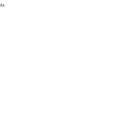
 da
 a
na