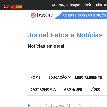
cobrindo hobbies para desacelerar
Brasil registra 84,2 mil desapareci
Pública
Jornal Fatos e Notícias
Notícias em geral
HOME
EDUCAÇÃO
MEIO AMBIENTE
GASTRONOMIA
ARQ & URB
VÍDEO
Home
Posts tagged Marion Mahony