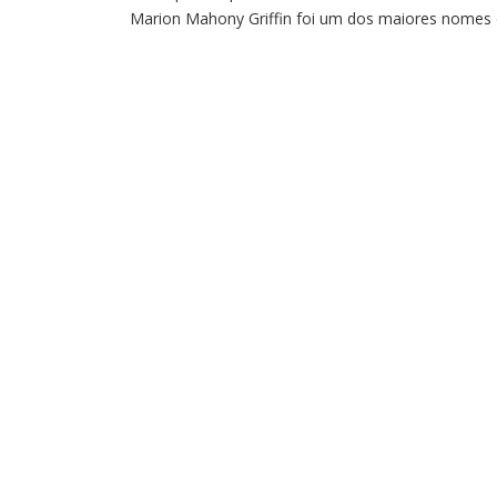
Marion Mahony Griffin foi um dos maiores nomes
arquitetura mundial, além de ser a primeira mulher
trabalhar como arquiteta no mundo. Embora sua
obra seja amplamente conhecida, principalmente 