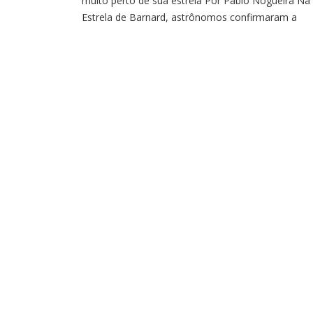
muito perto de sua estrela Por Pablo Nogueira Na
Estrela de Barnard, astrônomos confirmaram a
existência de quatro planetas ao redor da anã
vermelha. O sistema fica a apenas seis anos-luz de
distância do nosso Sistema Solar — sendo uma da
mais