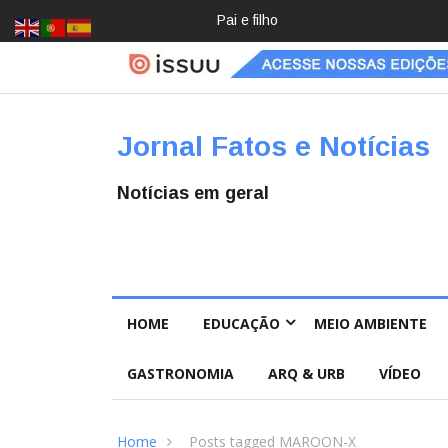
Pai e filho
Crochê,
jardinage
m, diário:
mulheres
estão
redescob
Jornal Fatos e Notícias
rindo
hobbies
para
Notícias em geral
desacele
rar
HOME
EDUCAÇÃO
MEIO AMBIENTE
GASTRONOMIA
ARQ & URB
VÍDEO
Home
Posts tagged MAROON-X