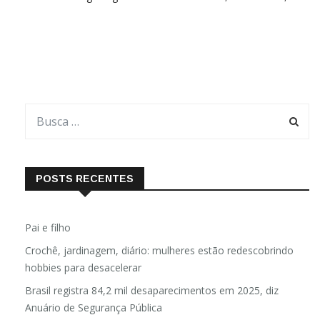
Confissão de Augsburgo O Memorial Anneken, em Rolante, no
vale do Paranhana, Rio Grande do Sul, guarda uma relíquia de
quase trezentos anos: uma Bíblia luterana publicada em
POSTS RECENTES
Pai e filho
Crochê, jardinagem, diário: mulheres estão redescobrindo
hobbies para desacelerar
Brasil registra 84,2 mil desaparecimentos em 2025, diz