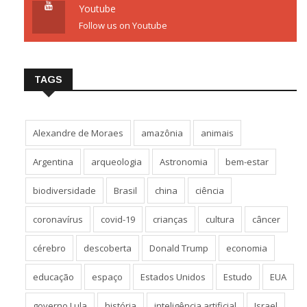
Youtube
Follow us on Youtube
TAGS
Alexandre de Moraes
amazônia
animais
Argentina
arqueologia
Astronomia
bem-estar
biodiversidade
Brasil
china
ciência
coronavírus
covid-19
crianças
cultura
câncer
cérebro
descoberta
Donald Trump
economia
educação
espaço
Estados Unidos
Estudo
EUA