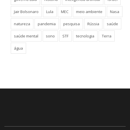
governo Lula
história
inteligência artificial
Israel
Jair Bolsonaro
Lula
MEC
meio ambiente
Nasa
natureza
pandemia
pesquisa
Rússia
saúde
saúde mental
sono
STF
tecnologia
Terra
água