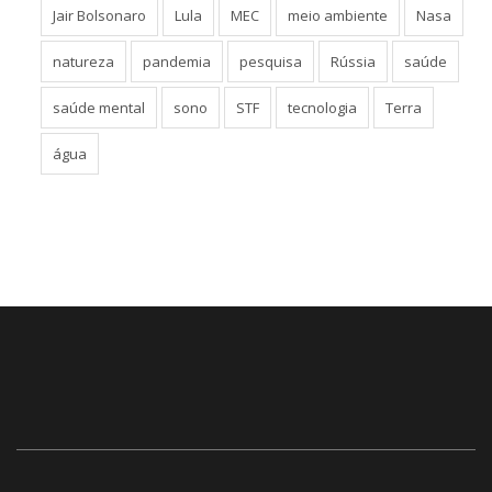
Jair Bolsonaro
Lula
MEC
meio ambiente
Nasa
natureza
pandemia
pesquisa
Rússia
saúde
saúde mental
sono
STF
tecnologia
Terra
água