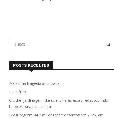
México, a Casa Volta revela-se na forma vernacular familiar de
três abóbadas de tijolos que faz uma declaração
POSTS RECENTES
Mais uma tragédia anunciada
Pai e filho
Crochê, jardinagem, diário: mulheres estão redescobrindo
hobbies para desacelerar
Brasil registra 84,2 mil desaparecimentos em 2025, diz