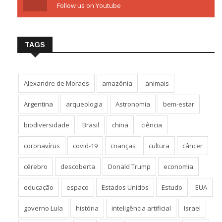
Follow us on Youtube
TAGS
Alexandre de Moraes
amazônia
animais
Argentina
arqueologia
Astronomia
bem-estar
biodiversidade
Brasil
china
ciência
coronavírus
covid-19
crianças
cultura
câncer
cérebro
descoberta
Donald Trump
economia
educação
espaço
Estados Unidos
Estudo
EUA
governo Lula
história
inteligência artificial
Israel