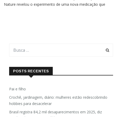
não é a cura definitiva Um estudo clínico publicado pela Revista
Nature revelou o experimento de uma nova medicação que
eliminou o câncer em um terço dos participantes. Os
pesquisadores envolvidos no projeto administraram a
POSTS RECENTES
Pai e filho
Crochê, jardinagem, diário: mulheres estão redescobrindo
hobbies para desacelerar