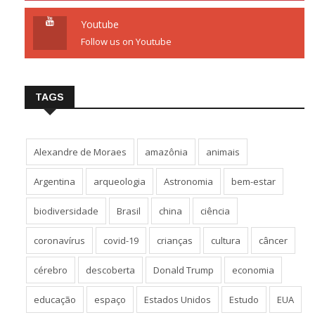
Youtube
Follow us on Youtube
TAGS
Alexandre de Moraes
amazônia
animais
Argentina
arqueologia
Astronomia
bem-estar
biodiversidade
Brasil
china
ciência
coronavírus
covid-19
crianças
cultura
câncer
cérebro
descoberta
Donald Trump
economia
educação
espaço
Estados Unidos
Estudo
EUA