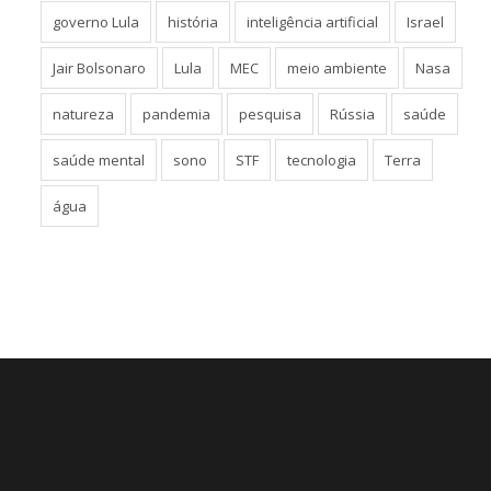
governo Lula
história
inteligência artificial
Israel
Jair Bolsonaro
Lula
MEC
meio ambiente
Nasa
natureza
pandemia
pesquisa
Rússia
saúde
saúde mental
sono
STF
tecnologia
Terra
água