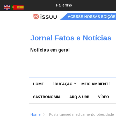
Pai e filho
Crochê,
jardinage
m, diário:
mulheres
estão
redescob
Jornal Fatos e Notícias
rindo
hobbies
para
Notícias em geral
desacele
rar
HOME
EDUCAÇÃO
MEIO AMBIENTE
GASTRONOMIA
ARQ & URB
VÍDEO
Home
Posts tagged medicamento obesidade