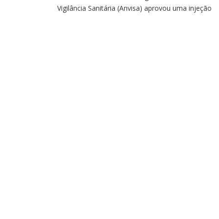
Vigilância Sanitária (Anvisa) aprovou uma injeção
como alternativa de tratamento para casos de
obesidade ou sobrepeso. Chamado de Wegovy, o
medicamento usa a molécula semaglutida —
inicialmente liberada