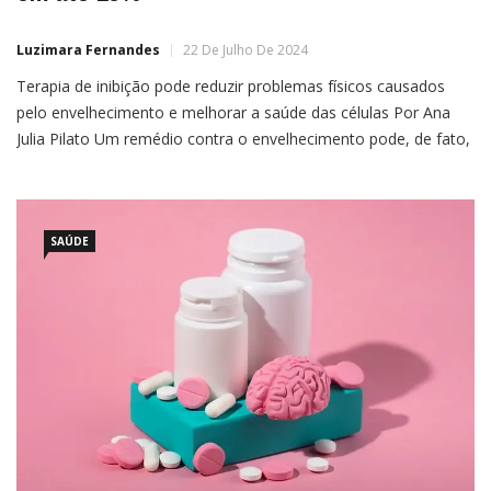
Luzimara Fernandes
22 De Julho De 2024
Terapia de inibição pode reduzir problemas físicos causados
pelo envelhecimento e melhorar a saúde das células Por Ana
Julia Pilato Um remédio contra o envelhecimento pode, de fato,
existir: pesquisadores da Duke-NUS Medical School, em
Singapura, descobriram que uma proteína específica faz com
que os humanos envelheçam. Mas um medicamento inibidor
pode aumentar
SAÚDE