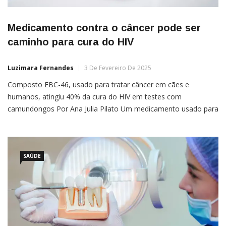
Medicamento contra o câncer pode ser
caminho para cura do HIV
Luzimara Fernandes
3 De Fevereiro De 2025
Composto EBC-46, usado para tratar câncer em cães e
humanos, atingiu 40% da cura do HIV em testes com
camundongos Por Ana Julia Pilato Um medicamento usado para
o tratamento de câncer em cães e humanos pode apoiar a cura
do HIV. Recentemente aprovado pela Food and Drug
Administration (FDA), agência regulatória dos Estados Unidos, o
composto EBC-46 (tiglato de tigilanol)
SAÚDE