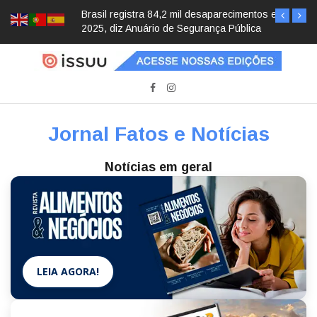
Brasil registra 84,2 mil desaparecimentos em
2025, diz Anuário de Segurança Pública
Jornal Fatos e Notícias
Notícias em geral
LEIA AGORA!