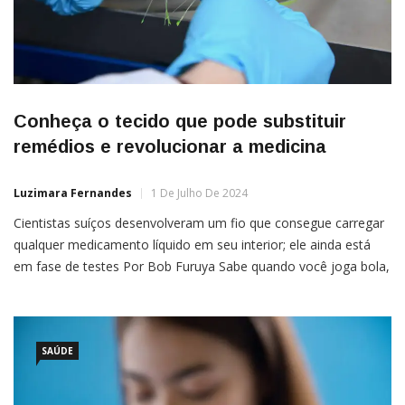
Conheça o tecido que pode substituir
remédios e revolucionar a medicina
Luzimara Fernandes
1 De Julho De 2024
Cientistas suíços desenvolveram um fio que consegue carregar
qualquer medicamento líquido em seu interior; ele ainda está
em fase de testes Por Bob Furuya Sabe quando você joga bola,
dá uma trombada e sai com o ombro doendo? Chega em casa
e uma das primeiras coisas que faz é tomar um anti-
inflamatório. Eu sei que […]
SAÚDE