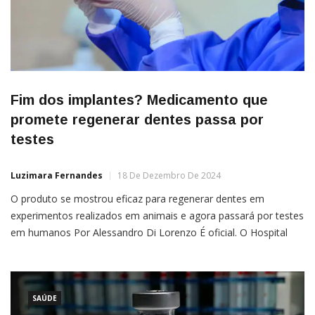
Fim dos implantes? Medicamento que
promete regenerar dentes passa por
testes
Luzimara Fernandes
18 De Dezembro De 2024
O produto se mostrou eficaz para regenerar dentes em
experimentos realizados em animais e agora passará por testes
em humanos Por Alessandro Di Lorenzo É oficial. O Hospital
Universitário de Kyoto, no Japão, começou a testar um novo
medicamento capaz de regenerar os dentes. O produto se
mostrou eficaz em experimentos realizados em furões e
camundongos, sem […]
SAÚDE