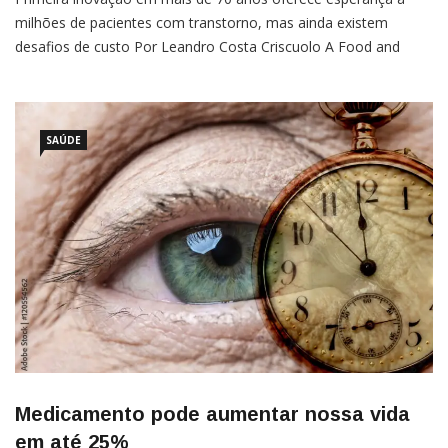
milhões de pacientes com transtorno, mas ainda existem
desafios de custo Por Leandro Costa Criscuolo A Food and
Drug Administration (FDA), dos Estados Unidos, aprovou o
Cobenfy, novo medicamento para esquizofrenia, da Bristol
Myers Squibb, marcando a primeira inovação no tratamento da
doença em mais de 70 […]
SAÚDE
Medicamento pode aumentar nossa vida
em até 25%