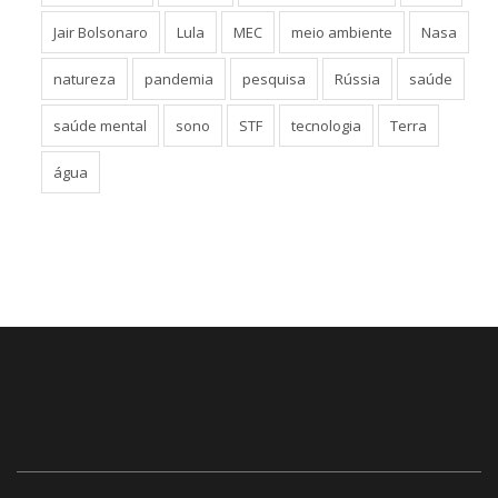
Jair Bolsonaro
Lula
MEC
meio ambiente
Nasa
natureza
pandemia
pesquisa
Rússia
saúde
saúde mental
sono
STF
tecnologia
Terra
água