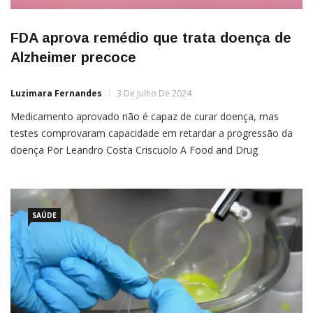
FDA aprova remédio que trata doença de
Alzheimer precoce
Luzimara Fernandes
3 De Julho De 2024
Medicamento aprovado não é capaz de curar doença, mas
testes comprovaram capacidade em retardar a progressão da
doença Por Leandro Costa Criscuolo A Food and Drug
Administration (FDA) dos EUA aprovou, na terça-feira (2), o
Donanemab, anticorpo monoclonal concebido para retardar a
progressão da doença de Alzheimer sintomática precoce. O
Donanemab, fabricado pela Eli Lilly,
SAÚDE