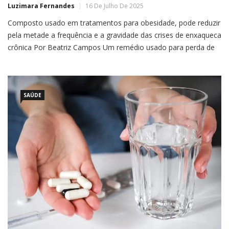
Luzimara Fernandes
16 De Julho De 2025
Composto usado em tratamentos para obesidade, pode reduzir
pela metade a frequência e a gravidade das crises de enxaqueca
crônica Por Beatriz Campos Um remédio usado para perda de
peso e diabetes pode ajudar no tratamento de outra doença:
a enxaqueca. Um novo estudo, publicado na revista Headache,
apontou que medicamentos que possuem GLP-1
proporcionaram alívio para […]
SAÚDE