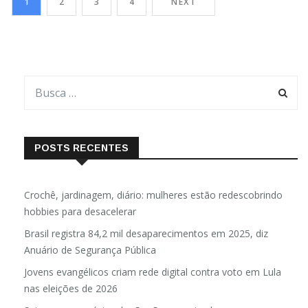
1
2
3
4
NEXT
amplo ensaio clínico na África mostraram que uma […]
POSTS RECENTES
Crochê, jardinagem, diário: mulheres estão redescobrindo
hobbies para desacelerar
Brasil registra 84,2 mil desaparecimentos em 2025, diz
Anuário de Segurança Pública
Jovens evangélicos criam rede digital contra voto em Lula
nas eleições de 2026