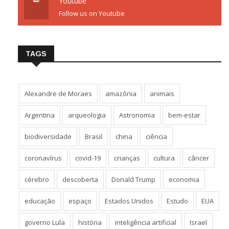
Youtube
Follow us on Youtube
TAGS
Alexandre de Moraes
amazônia
animais
Argentina
arqueologia
Astronomia
bem-estar
biodiversidade
Brasil
china
ciência
coronavírus
covid-19
crianças
cultura
câncer
cérebro
descoberta
Donald Trump
economia
educação
espaço
Estados Unidos
Estudo
EUA
governo Lula
história
inteligência artificial
Israel