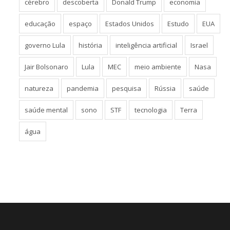
cérebro
descoberta
Donald Trump
economia
educação
espaço
Estados Unidos
Estudo
EUA
governo Lula
história
inteligência artificial
Israel
Jair Bolsonaro
Lula
MEC
meio ambiente
Nasa
natureza
pandemia
pesquisa
Rússia
saúde
saúde mental
sono
STF
tecnologia
Terra
água