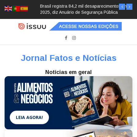
Brasil registra 84,2 mil desaparecimentos em
2025, diz Anuário de Segurança Pública
Jornal Fatos e Notícias
Notícias em geral
LEIA AGORA!