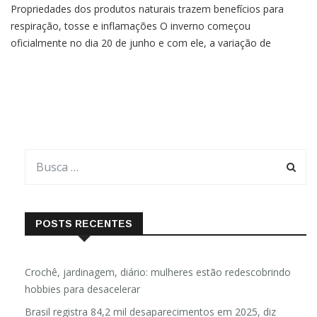
Propriedades dos produtos naturais trazem benefícios para
respiração, tosse e inflamações O inverno começou
oficialmente no dia 20 de junho e com ele, a variação de
temperatura que faz nossa imunidade baixar e pode trazer
alguns riscos à saúde, como problemas respiratórios, como
gripe,
POSTS RECENTES
Crochê, jardinagem, diário: mulheres estão redescobrindo
hobbies para desacelerar
Brasil registra 84,2 mil desaparecimentos em 2025, diz