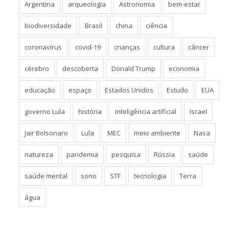
Argentina
arqueologia
Astronomia
bem-estar
biodiversidade
Brasil
china
ciência
coronavírus
covid-19
crianças
cultura
câncer
cérebro
descoberta
Donald Trump
economia
educação
espaço
Estados Unidos
Estudo
EUA
governo Lula
história
inteligência artificial
Israel
Jair Bolsonaro
Lula
MEC
meio ambiente
Nasa
natureza
pandemia
pesquisa
Rússia
saúde
saúde mental
sono
STF
tecnologia
Terra
água