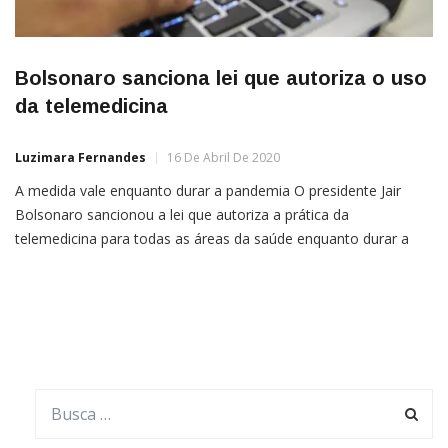
Bolsonaro sanciona lei que autoriza o uso
da telemedicina
Luzimara Fernandes
16 De Abril De 2020
A medida vale enquanto durar a pandemia O presidente Jair
Bolsonaro sancionou a lei que autoriza a prática da
telemedicina para todas as áreas da saúde enquanto durar a
crise ocasionada pela epidemia do novo coronavírus (covid-19).
A Lei nº 13.989/2020 foi publicada no Diário Oficial da União e
entra em vigor hoje (16).A telemedicina […]