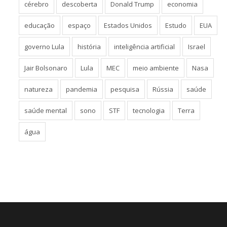
cérebro
descoberta
Donald Trump
economia
educação
espaço
Estados Unidos
Estudo
EUA
governo Lula
história
inteligência artificial
Israel
Jair Bolsonaro
Lula
MEC
meio ambiente
Nasa
natureza
pandemia
pesquisa
Rússia
saúde
saúde mental
sono
STF
tecnologia
Terra
água