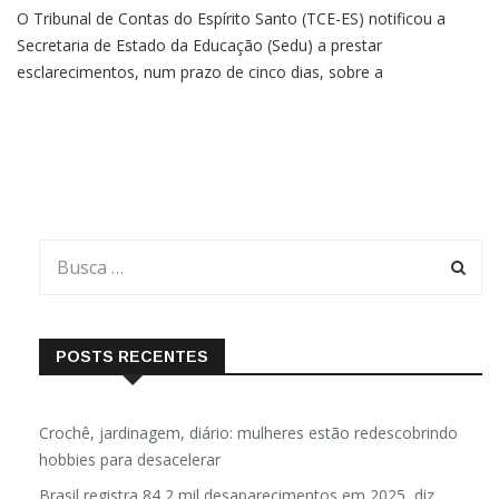
O Tribunal de Contas do Espírito Santo (TCE-ES) notificou a
Secretaria de Estado da Educação (Sedu) a prestar
esclarecimentos, num prazo de cinco dias, sobre a
representação do deputado estadual Sérgio Majeski (PSB), com
pedido de Medida Cautelar, para garantir o cumprimento da
legislação que
POSTS RECENTES
Crochê, jardinagem, diário: mulheres estão redescobrindo
hobbies para desacelerar
Brasil registra 84,2 mil desaparecimentos em 2025, diz