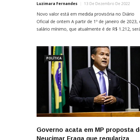
Luzimara Fernandes
13 De Dezembro De 2022
Novo valor está em medida provisória no Diário
Oficial de ontem A partir de 1º de janeiro de 2023, 
salário mínimo, que atualmente é de R$ 1.212, ser
de R$ 1.302. O valor atualizado está em uma medi
provisória publicada nesta segunda-feira (12)
no Diário Oficial da União. Em nota, a Secretaria-
Geral da Presidência da República […]
POLÍTICA
Governo acata em MP proposta d
Neucimar Fraga que regulariza