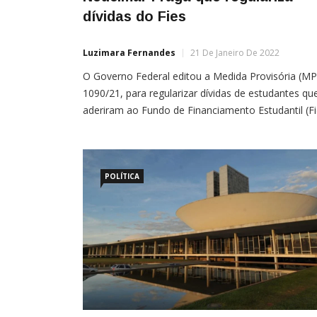
dívidas do Fies
Luzimara Fernandes
21 De Janeiro De 2022
O Governo Federal editou a Medida Provisória (MP
1090/21, para regularizar dívidas de estudantes qu
aderiram ao Fundo de Financiamento Estudantil (Fi
até o segundo semestre de 2017.O texto é fruto d
substitutivo do deputado federal Neucimar Fraga
(PSD-ES), ao Projeto de Lei 7247/17 e apensados,
apresentado na Comissão de Educação da Câmar
POLÍTICA
dos Deputados, […]