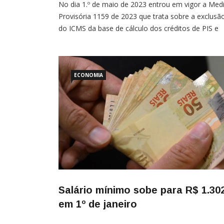
No dia 1.º de maio de 2023 entrou em vigor a Med
Provisória 1159 de 2023 que trata sobre a exclusã
do ICMS da base de cálculo dos créditos de PIS e
COFINS nas operações com entradas de mercador
A Receita Federal do Brasil (RFB) passou a impedir
desde maio de 2023, que os contribuintes
ECONOMIA
Salário mínimo sobe para R$ 1.30
em 1º de janeiro