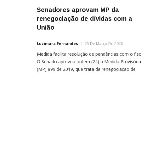
Senadores aprovam MP da
renegociação de dívidas com a
União
Luzimara Fernandes
25 De Março De 2020
Medida facilita resolução de pendências com o fis
O Senado aprovou ontem (24) a Medida Provisória
(MP) 899 de 2019, que trata da renegociação de
dívidas com a União. A MP foi aprovada por
unanimidade, com 77 votos favoráveis e nenhum
contrário. O texto vai à sanção presidencial e, com
isso, o governo tenta reaver […]