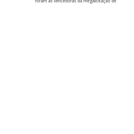
foram as vencedoras da megalicitação de
comunicação realizada pelo governo Lula, com o
objetivo de impulsionar a popularidade do presiden
Curiosamente, o Antagonista já tinha conhecimen