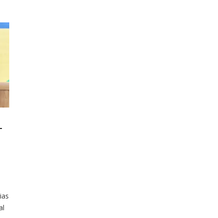
—
ias
al