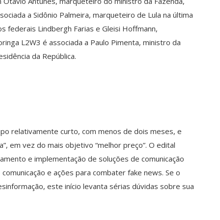
m Otávio Antunes, marqueteiro do ministro da Fazenda,
ociada a Sidônio Palmeira, marqueteiro de Lula na última
 federais Lindbergh Farias e Gleisi Hoffmann,
Moringa L2W3 é associada a Paulo Pimenta, ministro da
esidência da República.
empo relativamente curto, com menos de dois meses, e
”, em vez do mais objetivo “melhor preço”. O edital
ejamento e implementação de soluções de comunicação
de comunicação e ações para combater fake news. Se o
sinformação, este início levanta sérias dúvidas sobre sua