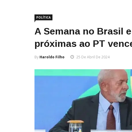
POLÍTICA
A Semana no Brasil 
próximas ao PT venc
By
Haroldo Filho
25 De Abril De 2024