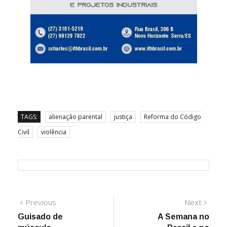
TAGS:
alienação parental
justiça
Reforma do Código
Civil
violência
Navegação
Previous
Next
Previous
Next
post:
post:
Guisado de
A Semana no
de