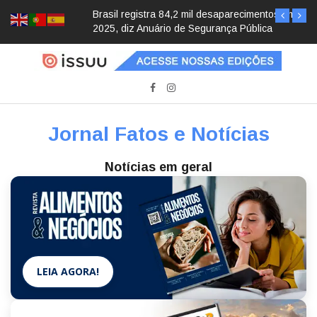
Brasil registra 84,2 mil desaparecimentos em
2025, diz Anuário de Segurança Pública
Jornal Fatos e Notícias
Notícias em geral
LEIA AGORA!