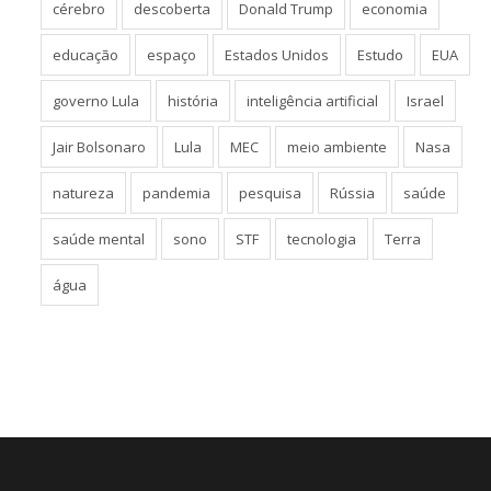
cérebro
descoberta
Donald Trump
economia
educação
espaço
Estados Unidos
Estudo
EUA
governo Lula
história
inteligência artificial
Israel
Jair Bolsonaro
Lula
MEC
meio ambiente
Nasa
natureza
pandemia
pesquisa
Rússia
saúde
saúde mental
sono
STF
tecnologia
Terra
água