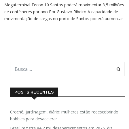
Megaterminal Tecon 10 Santos poderá movimentar 3,5 milhões
de contêineres por ano Por Gustavo Ribeiro A capacidade de
movimentação de cargas no porto de Santos poderá aumentar
significativamente nos próximos anos com a implantação do
Tecon 10, um megaterminal que promete responder por cerca
de
POSTS RECENTES
Crochê, jardinagem, diário: mulheres estão redescobrindo
hobbies para desacelerar
Brasil registra 84,2 mil desaparecimentos em 2025, diz