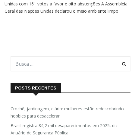
Unidas com 161 votos a favor e oito abstenções A Assembleia
Geral das Nações Unidas declarou o meio ambiente limpo,
saudável e sustentável como um direito humano. A votação,
que aconteceu ontem (28), recebeu 161 votos a favor e oito
POSTS RECENTES
Crochê, jardinagem, diário: mulheres estão redescobrindo
hobbies para desacelerar
Brasil registra 84,2 mil desaparecimentos em 2025, diz
Anuário de Segurança Pública