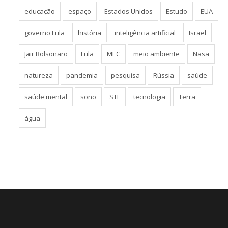
educação
espaço
Estados Unidos
Estudo
EUA
governo Lula
história
inteligência artificial
Israel
Jair Bolsonaro
Lula
MEC
meio ambiente
Nasa
natureza
pandemia
pesquisa
Rússia
saúde
saúde mental
sono
STF
tecnologia
Terra
água