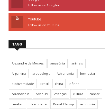
Follow us on Google+
Youtube
Follow us on Youtube
TAGS
Alexandre de Moraes
amazônia
animais
Argentina
arqueologia
Astronomia
bem-estar
biodiversidade
Brasil
china
ciência
coronavírus
covid-19
crianças
cultura
câncer
cérebro
descoberta
Donald Trump
economia