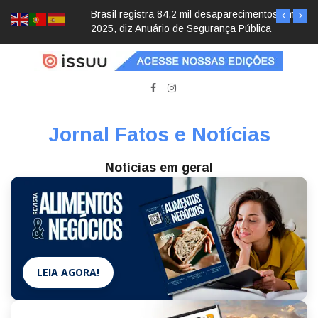
Brasil registra 84,2 mil desaparecimentos em
2025, diz Anuário de Segurança Pública
Jornal Fatos e Notícias
Notícias em geral
LEIA AGORA!