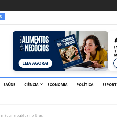
es estão redescobrindo hobbies para desacelerar
LEIA AGORA!
SAÚDE
CIÊNCIA
ECONOMIA
POLÍTICA
ESPORT
máquina pública no Brasil