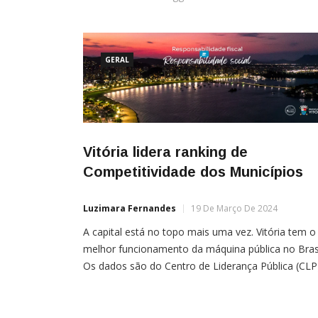
GERAL
Vitória lidera ranking de
Competitividade dos Municípios
Luzimara Fernandes
19 De Março De 2024
A capital está no topo mais uma vez. Vitória tem o
melhor funcionamento da máquina pública no Brasi
Os dados são do Centro de Liderança Pública (CLP
que elaborou o Ranking de Competitividade dos
Municípios. A avaliação se baseia nos seguintes
indicadores:→ Custo da função administrativa→