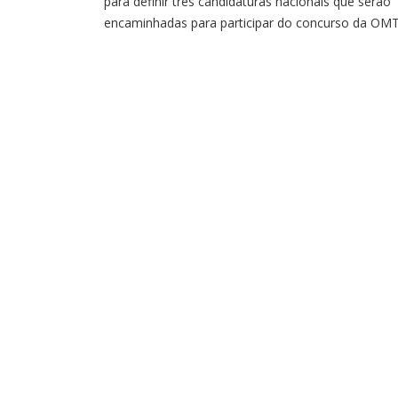
para definir três candidaturas nacionais que serão
encaminhadas para participar do concurso da OM
Estão abertas, até o dia 20 de agosto, as inscriçõe
para o concurso da Organização Mundial do Turi
(OMT) que vai eleger as “Melhores Vilas