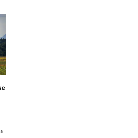
se
da