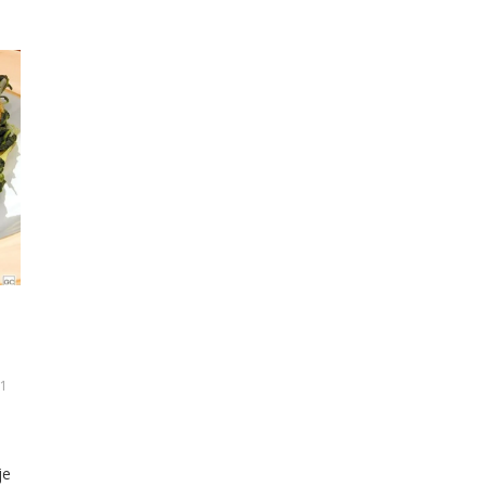
21
je