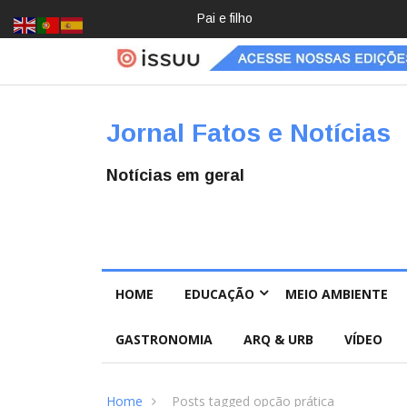
Pai e filho
Crochê,
jardinage
m, diário:
mulheres
estão
redescob
Jornal Fatos e Notícias
rindo
hobbies
para
Notícias em geral
desacele
rar
HOME
EDUCAÇÃO
MEIO AMBIENTE
GASTRONOMIA
ARQ & URB
VÍDEO
Home
Posts tagged opção prática