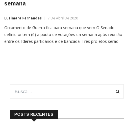
semana
Luzimara Fernandes
7 De Abril De 2020
Orçamento de Guerra fica para semana que vem O Senado
definiu ontem (6) a pauta de votações da semana após reunião
entre os líderes partidários e de bancada. Três projetos serão
votados, todos de autoria de senadores e relacionados ao
combate à crise gerada pela epidemia do novo coronavírus. Os
líderes também definiram que a […]
POSTS RECENTES