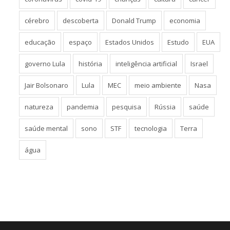
cérebro
descoberta
Donald Trump
economia
educação
espaço
Estados Unidos
Estudo
EUA
governo Lula
história
inteligência artificial
Israel
Jair Bolsonaro
Lula
MEC
meio ambiente
Nasa
natureza
pandemia
pesquisa
Rússia
saúde
saúde mental
sono
STF
tecnologia
Terra
água