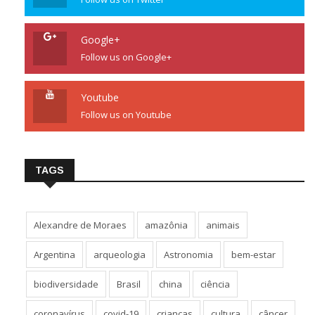
Google+
Follow us on Google+
Youtube
Follow us on Youtube
TAGS
Alexandre de Moraes
amazônia
animais
Argentina
arqueologia
Astronomia
bem-estar
biodiversidade
Brasil
china
ciência
coronavírus
covid-19
crianças
cultura
câncer