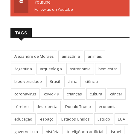
Youtube
Follow us on Youtube
TAGS
Alexandre de Moraes
amazônia
animais
Argentina
arqueologia
Astronomia
bem-estar
biodiversidade
Brasil
china
ciência
coronavírus
covid-19
crianças
cultura
câncer
cérebro
descoberta
Donald Trump
economia
educação
espaço
Estados Unidos
Estudo
EUA