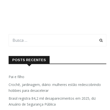
Acontece na sua casa? Saiba que existe uma explicação Por
Vanessa Lima Onde foi parar aquela criança risonha, que se
divertia com tudo o que você falava e topava qualquer
POSTS RECENTES
Pai e filho
Crochê, jardinagem, diário: mulheres estão redescobrindo
hobbies para desacelerar
Brasil registra 84,2 mil desaparecimentos em 2025, diz
Anuário de Segurança Pública