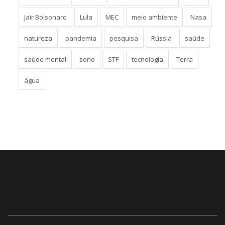
governo Lula
história
inteligência artificial
Israel
Jair Bolsonaro
Lula
MEC
meio ambiente
Nasa
natureza
pandemia
pesquisa
Rússia
saúde
saúde mental
sono
STF
tecnologia
Terra
água