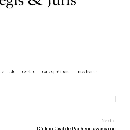
ocuidado
cérebro
córtex pré-frontal
mau humor
Next
Next
post:
Código Civil de Pacheco avança no