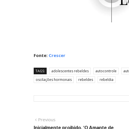
Fonte:
Crescer
TAGS:
adolescentes rebeldes
autocontrole
aut
oscilações hormonais
rebeldes
rebeldia
Navegação
Previous
Previous
post:
Inicialmente proibido, ‘O Amante de