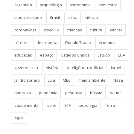
Argentina
arqueologia
Astronomia
bem-estar
biodiversidade
Brasil
china
ciência
coronavírus
covid-19
crianças
cultura
câncer
cérebro
descoberta
Donald Trump
economia
educação
espaço
Estados Unidos
Estudo
EUA
governo Lula
história
inteligência artificial
Israel
Jair Bolsonaro
Lula
MEC
meio ambiente
Nasa
natureza
pandemia
pesquisa
Rússia
saúde
saúde mental
sono
STF
tecnologia
Terra
água