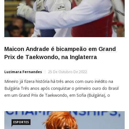
Maicon Andrade é bicampeão em Grand
Prix de Taekwondo, na Inglaterra
Luzimara Fernandes
25 De Outubro De 2022
Mineiro já fizera história há três anos com ouro inédito na
Bulgária Três anos após conquistar o primeiro ouro do Brasil
em um Grand Prix de Taekwondo, em Sofia (Bulgária), o
mineiro Maicon Andrade repetiu a façanha. Desta vez, o lutador
de 29 anos, subiu no degrau mais alto do pódio na edição do
torneio […]
ESPORTES