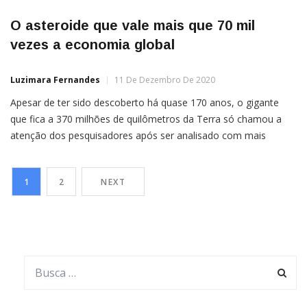
O asteroide que vale mais que 70 mil
vezes a economia global
Luzimara Fernandes
11 De Dezembro De 2020
Apesar de ter sido descoberto há quase 170 anos, o gigante
que fica a 370 milhões de quilômetros da Terra só chamou a
atenção dos pesquisadores após ser analisado com mais
precisão pelo telescópio Hubble Bilhões? Trilhões? Quantos
afinal? Astrônomos e astrofísicos nem sempre chegaram a uma
1
2
NEXT
conclusão unânime, mas sem dúvida alguma o número […]