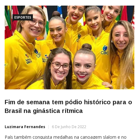
ouro da prova de 25 quilômetros da maratona aquática do […]
ESPORTES
Fim de semana tem pódio histórico para o
Brasil na ginástica rítmica
Luzimara Fernandes
6 De Junho De 2022
País também conquista medalhas na canoagem slalom e no