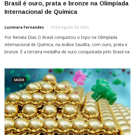
Brasil é ouro, prata e bronze na Olimpíada
Internacional de Química
Luzimara Fernandes
16 De Agosto De 2024
Por Renata Dias O Brasil conquistou o topo na Olimpíada
Internacional de Química, na Arábia Saudita, com ouro, prata e
bronze. É a terceira medalha de ouro conquistada pelo Brasil na
competição, que participa desde 1999, quando houve a edição
em Bangkok, Tailândia.O ouro ficou com Lucas Nogueira Lóes,
de 16 anos, de Valinhos, em […]
SAÚDE