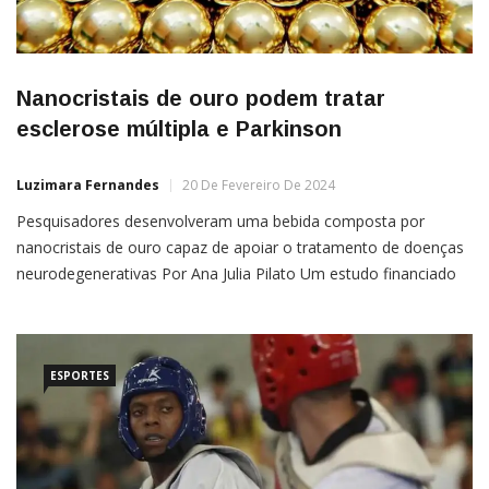
Nanocristais de ouro podem tratar
esclerose múltipla e Parkinson
Luzimara Fernandes
20 De Fevereiro De 2024
Pesquisadores desenvolveram uma bebida composta por
nanocristais de ouro capaz de apoiar o tratamento de doenças
neurodegenerativas Por Ana Julia Pilato Um estudo financiado
pela Clene Nanomedicine Inc., empresa de biotecnologia,
desenvolveu uma bebida diária composta por nanocristais de
ouro que pode auxiliar no tratamento de esclerose
múltipla (EM) e da doença de
ESPORTES