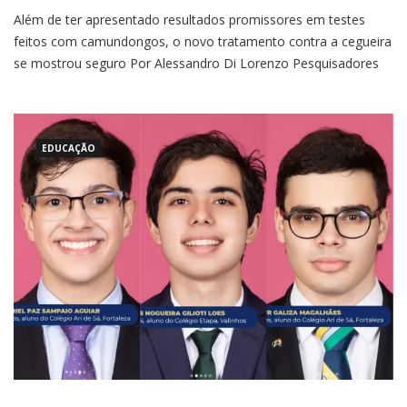
Além de ter apresentado resultados promissores em testes
feitos com camundongos, o novo tratamento contra a cegueira
se mostrou seguro Por Alessandro Di Lorenzo Pesquisadores
da Universidade Brown, nos Estados Unidos, apresentaram um
novo método que pode reverter a cegueira causada pela
degeneração macular relacionada à idade (DMRI). A técnica
também pode servir como
EDUCAÇÃO