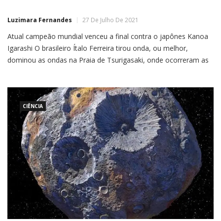
Luzimara Fernandes
27 De Julho De 2021
Atual campeão mundial venceu a final contra o japônes Kanoa
Igarashi O brasileiro Ítalo Ferreira tirou onda, ou melhor,
dominou as ondas na Praia de Tsurigasaki, onde ocorreram as
disputas do surfe na Olimpíada de Tóquio (Japão). O potiguar
conquistou na madrugada desta terça-feira (27) a primeira
medalha de ouro do surfe, modalidade estreante nos […]
CIÊNCIA