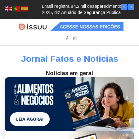
Brasil registra 84,2 mil desaparecimentos em
2025, diz Anuário de Segurança Pública
Jornal Fatos e Notícias
Notícias em geral
LEIA AGORA!