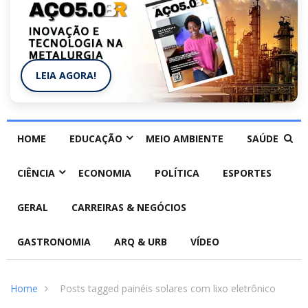
LEIA AGORA!
HOME
EDUCAÇÃO
MEIO AMBIENTE
SAÚDE
CIÊNCIA
ECONOMIA
POLÍTICA
ESPORTES
GERAL
CARREIRAS & NEGÓCIOS
GASTRONOMIA
ARQ & URB
VÍDEO
Home
Posts tagged painéis solares com lixo eletrônico