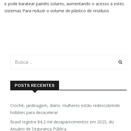
e pode baratear painéis solares, aumentando o acesso a estes
sistemas Para reduzir o volume de plástico de resíduos
eletroeletrônicos e baratear o custo de painéis para
aquecimento solar, a Instituição Social Ramacrisna, em
POSTS RECENTES
Crochê, jardinagem, diário: mulheres estão redescobrindo
hobbies para desacelerar
Brasil registra 84,2 mil desaparecimentos em 2025, diz
Anuário de Segurança Pública