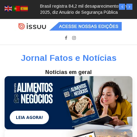
Brasil registra 84,2 mil desaparecimentos em
2025, diz Anuário de Segurança Pública
Jornal Fatos e Notícias
Notícias em geral
LEIA AGORA!