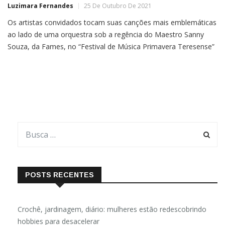
Luzimara Fernandes
25 De Outubro De 2021
Os artistas convidados tocam suas canções mais emblemáticas
ao lado de uma orquestra sob a regência do Maestro Sanny
Souza, da Fames, no “Festival de Música Primavera Teresense”
Três cantautores que são referência em seus estilos, uma
orquestra e o clima das montanhas capixabas. Já visualizou?
POSTS RECENTES
Crochê, jardinagem, diário: mulheres estão redescobrindo
hobbies para desacelerar