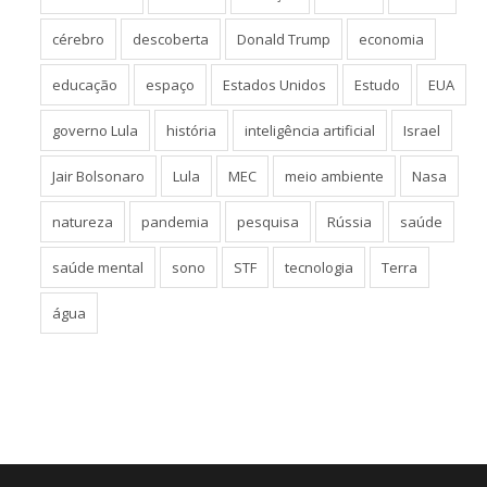
cérebro
descoberta
Donald Trump
economia
educação
espaço
Estados Unidos
Estudo
EUA
governo Lula
história
inteligência artificial
Israel
Jair Bolsonaro
Lula
MEC
meio ambiente
Nasa
natureza
pandemia
pesquisa
Rússia
saúde
saúde mental
sono
STF
tecnologia
Terra
água