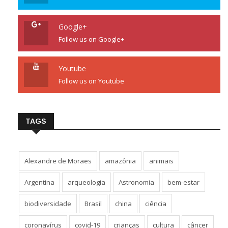
Google+
Follow us on Google+
Youtube
Follow us on Youtube
TAGS
Alexandre de Moraes
amazônia
animais
Argentina
arqueologia
Astronomia
bem-estar
biodiversidade
Brasil
china
ciência
coronavírus
covid-19
crianças
cultura
câncer