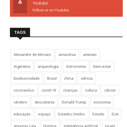
Youtube
Follow us on Youtube
TAGS
Alexandre de Moraes
amazônia
animais
Argentina
arqueologia
Astronomia
bem-estar
biodiversidade
Brasil
china
ciência
coronavírus
covid-19
crianças
cultura
câncer
cérebro
descoberta
Donald Trump
economia
educação
espaço
Estados Unidos
Estudo
EUA
governo Lula
história
inteligência artificial
Israel