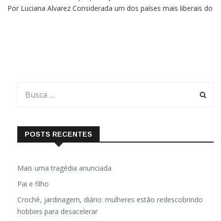
Por Luciana Alvarez Considerada um dos países mais liberais do
mundo, a Holanda está prestes a proibir o uso de celulares em
escolas de todo o seu território. A medida entra em
POSTS RECENTES
Mais uma tragédia anunciada
Pai e filho
Crochê, jardinagem, diário: mulheres estão redescobrindo
hobbies para desacelerar