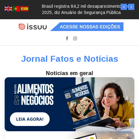
Brasil registra 84,2 mil desaparecimentos em
2025, diz Anuário de Segurança Pública
Jornal Fatos e Notícias
Notícias em geral
LEIA AGORA!