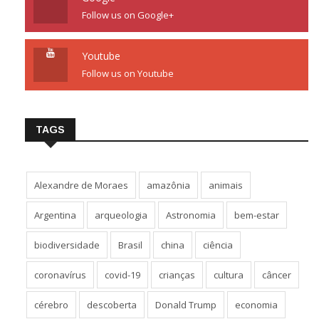
Follow us on Google+
Youtube
Follow us on Youtube
TAGS
Alexandre de Moraes
amazônia
animais
Argentina
arqueologia
Astronomia
bem-estar
biodiversidade
Brasil
china
ciência
coronavírus
covid-19
crianças
cultura
câncer
cérebro
descoberta
Donald Trump
economia