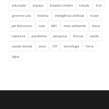
educação
espaço
Estados Unidos
Estudo
EUA
governo Lula
história
inteligência artificial
Israel
Jair Bolsonaro
Lula
MEC
meio ambiente
Nasa
natureza
pandemia
pesquisa
Rússia
saúde
saúde mental
sono
STF
tecnologia
Terra
água