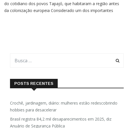
do cotidiano dos povos Tapajó, que habitaram a região antes
da colonização europeia Considerado um dos importantes
vestígios arqueológicos da Amazônia, a cerâmica tapajônica
revela historicamente os aspectos do cotidiano, as crenças
POSTS RECENTES
Crochê, jardinagem, diário: mulheres estão redescobrindo
hobbies para desacelerar
Brasil registra 84,2 mil desaparecimentos em 2025, diz
Anuário de Segurança Pública