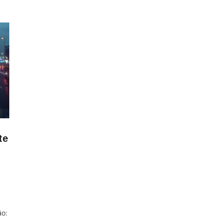
te
ão: