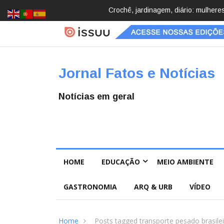
cobrindo hobbies para desacelerar
Brasil registra 84,2 mil desaparec
Pública
Jornal Fatos e Notícias
Notícias em geral
HOME
EDUCAÇÃO
MEIO AMBIENTE
GASTRONOMIA
ARQ & URB
VÍDEO
Home
Posts tagged transporte pesado brasile