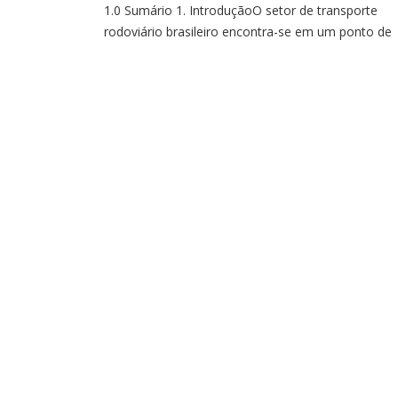
1.0 Sumário 1. IntroduçãoO setor de transporte
rodoviário brasileiro encontra-se em um ponto de
inflexão histórica, pressionado pela necessidade d
transição para fontes de energia mais limpas e
eficientes. Este e-book, elaborado pela LEGIS