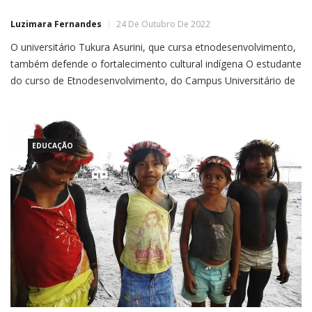
Luzimara Fernandes
24 De Outubro De 2022
O universitário Tukura Asurini, que cursa etnodesenvolvimento,
também defende o fortalecimento cultural indígena O estudante
do curso de Etnodesenvolvimento, do Campus Universitário de
Altamira da Universidade Federal do Pará (UFPA), Tukura Asurini
defendeu seu Trabalho de Conclusão de Curso intitulado
‘Cultura e Língua Materna entre os Asurini do Xingu’, no
EDUCAÇÃO