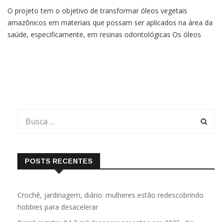
O projeto tem o objetivo de transformar óleos vegetais
amazônicos em materiais que possam ser aplicados na área da
saúde, especificamente, em resinas odontológicas Os óleos
vegetais amazônicos são um elemento essencial da cultura
paraense. Pode-se encontrá-los em farmácias, supermercados
e, principalmente, em feiras livres. O conhecimento sobre a sua
aplicação é passado de
POSTS RECENTES
Crochê, jardinagem, diário: mulheres estão redescobrindo
hobbies para desacelerar