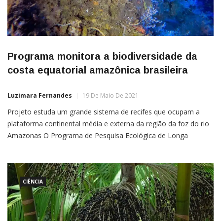
Programa monitora a biodiversidade da
costa equatorial amazônica brasileira
Luzimara Fernandes
19 De Maio De 2021
Projeto estuda um grande sistema de recifes que ocupam a
plataforma continental média e externa da região da foz do rio
Amazonas O Programa de Pesquisa Ecológica de Longa
Duração (PELD) do sistema de recifes mesofóticos da foz do
rio Amazonas (GARS) foi um dos contemplados pelo Conselho
Nacional de Desenvolvimento Científico e Tecnológico (CNPq)
[…]
CIÊNCIA