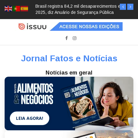
Brasil registra 84,2 mil desaparecimentos em
2025, diz Anuário de Segurança Pública
Jornal Fatos e Notícias
Notícias em geral
LEIA AGORA!