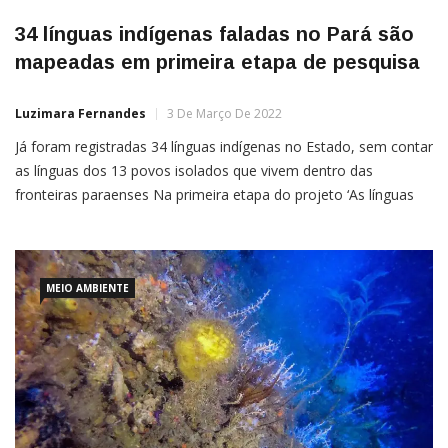
34 línguas indígenas faladas no Pará são
mapeadas em primeira etapa de pesquisa
Luzimara Fernandes
3 De Março De 2022
Já foram registradas 34 línguas indígenas no Estado, sem contar
as línguas dos 13 povos isolados que vivem dentro das
fronteiras paraenses Na primeira etapa do projeto ‘As línguas
indígenas no Pará em 2021: fraturas do contemporâneo’, 34
línguas indígenas foram registradas no Estado. O projeto é
realizado pela Universidade Federal do Pará (UFPA), por […]
MEIO AMBIENTE