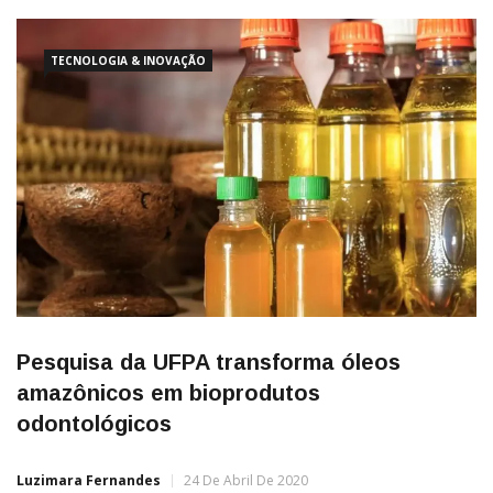
combater o surgimento de doenças cardiovasculares e
neurodegenerativas, o açaí também pode apresentar benefícios
como a redução de
TECNOLOGIA & INOVAÇÃO
Pesquisa da UFPA transforma óleos
amazônicos em bioprodutos
odontológicos
Luzimara Fernandes
24 De Abril De 2020