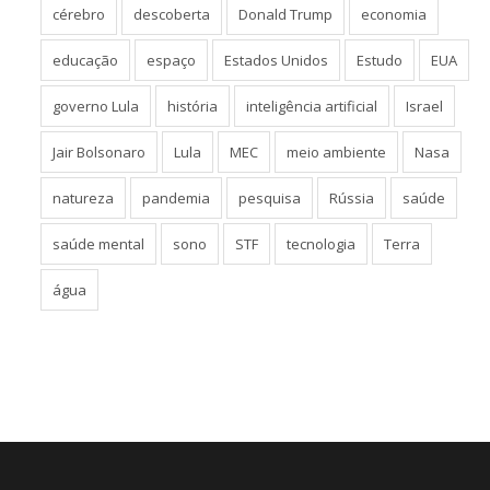
cérebro
descoberta
Donald Trump
economia
educação
espaço
Estados Unidos
Estudo
EUA
governo Lula
história
inteligência artificial
Israel
Jair Bolsonaro
Lula
MEC
meio ambiente
Nasa
natureza
pandemia
pesquisa
Rússia
saúde
saúde mental
sono
STF
tecnologia
Terra
água