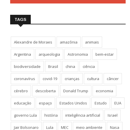
TAGS
Alexandre de Moraes
amazônia
animais
Argentina
arqueologia
Astronomia
bem-estar
biodiversidade
Brasil
china
ciência
coronavírus
covid-19
crianças
cultura
câncer
cérebro
descoberta
Donald Trump
economia
educação
espaço
Estados Unidos
Estudo
EUA
governo Lula
história
inteligência artificial
Israel
Jair Bolsonaro
Lula
MEC
meio ambiente
Nasa