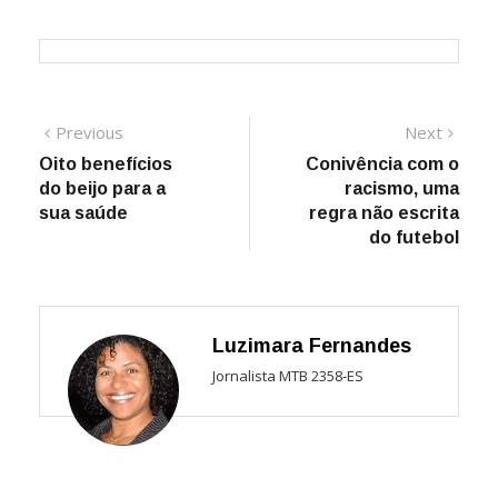
Navegação
Previous
Next
Previous
Next
post:
post:
Oito benefícios
Conivência com o
de
do beijo para a
racismo, uma
Post
sua saúde
regra não escrita
do futebol
Luzimara Fernandes
Jornalista MTB 2358-ES